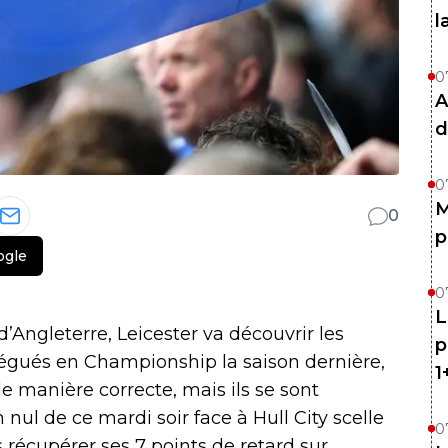
l
0
A
d
0
M
0
p
ogle
0
L
’Angleterre, Leicester va découvrir les
p
Relégués en Championship la saison dernière,
1
e manière correcte, mais ils se sont
ul de ce mardi soir face à Hull City scelle
0
s récupérer ses 7 points de retard sur