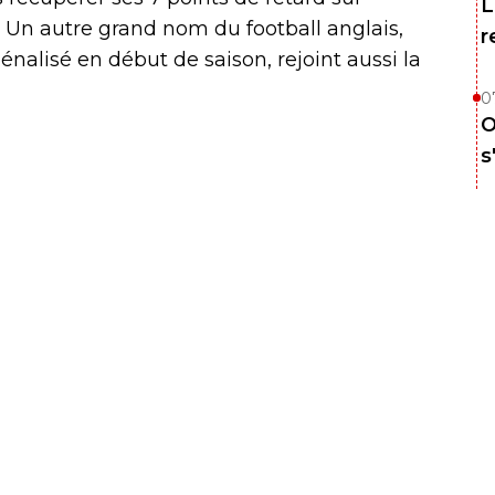
L
. Un autre grand nom du football anglais,
r
alisé en début de saison, rejoint aussi la
0
O
s