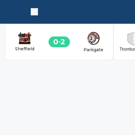
0
2
Sheffield
Thornbu
Parkgate