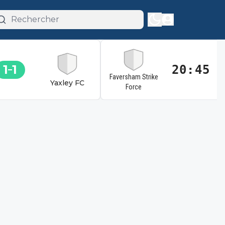
1
1
20:45
Faversham Strike
Yaxley FC
Force