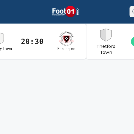
20:30
Thetford
ry Town
Brislington
Town