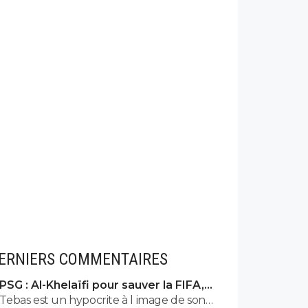
ERNIERS COMMENTAIRES
PSG : Al-Khelaïfi pour sauver la FIFA,
c'est son cauchemar
Tebas est un hypocrite à l image de son