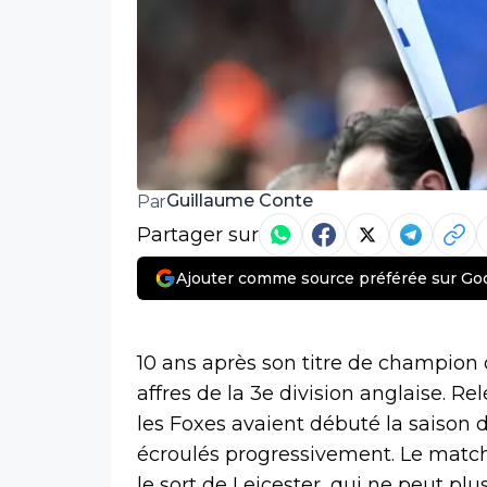
Guillaume Conte
Par
Partager sur
Ajouter comme source préférée sur Go
10 ans après son titre de champion d
affres de la 3e division anglaise. 
les Foxes avaient débuté la saison d
écroulés progressivement. Le match n
le sort de Leicester, qui ne peut plu