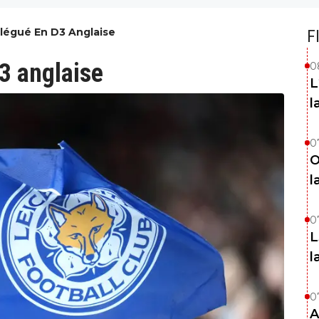
elégué En D3 Anglaise
F
3 anglaise
0
L
l
0
O
l
0
L
l
0
A