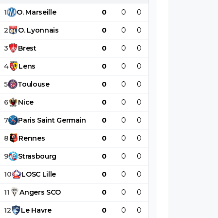
1
O
.
Marseille
0
0
0
0
0
0
2
O
.
Lyonnais
0
0
0
0
0
0
3
Brest
0
0
0
0
0
0
4
Lens
0
0
0
0
0
0
5
Toulouse
0
0
0
0
0
0
6
Nice
0
0
0
0
0
0
7
Paris
Saint
Germain
0
0
0
0
0
0
8
Rennes
0
0
0
0
0
0
9
Strasbourg
0
0
0
0
0
0
10
LOSC
Lille
0
0
0
0
0
0
11
Angers
SCO
0
0
0
0
0
0
12
Le
Havre
0
0
0
0
0
0