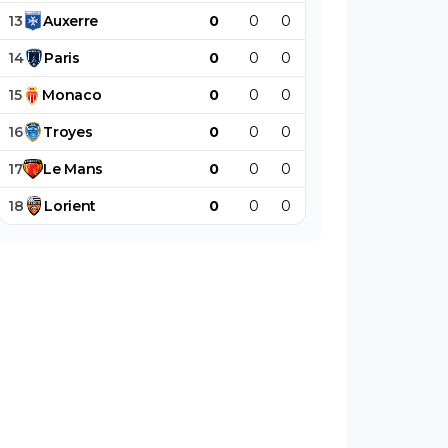
13
Auxerre
0
0
0
0
0
0
14
Paris
0
0
0
0
0
0
15
Monaco
0
0
0
0
0
0
16
Troyes
0
0
0
0
0
0
17
Le
Mans
0
0
0
0
0
0
18
Lorient
0
0
0
0
0
0