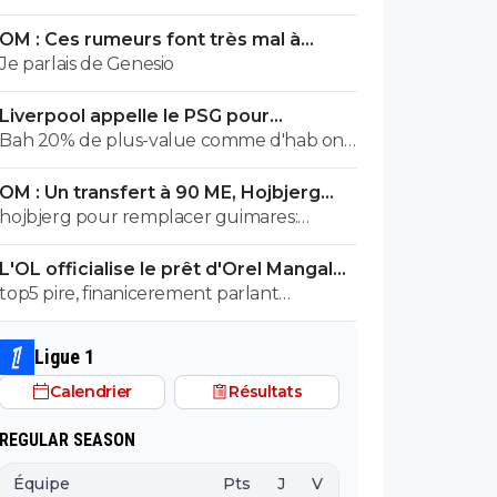
salaire annuel qui est, à 500000e près,
OM : Ces rumeurs font très mal à
égal à la masse salariale brute de l effectif
Bruno Genesio
Je parlais de Genesio
entier de malaga en liga 😂
Liverpool appelle le PSG pour
renoncer à Barcola
Bah 20% de plus-value comme d'hab on
prend
OM : Un transfert à 90 ME, Hojbjerg
s'en va
hojbjerg pour remplacer guimares:
mouillez vous la nuque avant quand
L'OL officialise le prêt d'Orel Mangala
même
à Getafe
top5 pire, finanicerement parlant
surement, sportivement parlant on a eu
des casseroles bien pire
Ligue 1
Calendrier
Résultats
REGULAR SEASON
Équipe
Pts
J
V
N
D
BP
B