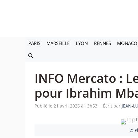
Aller
au
contenu
PARIS
MARSEILLE
LYON
RENNES
MONACO
INFO Mercato : Le
pour Ibrahim Mba
Publié le 21 avril 2026 à 13h53
·
Écrit par
JEAN-L
© P