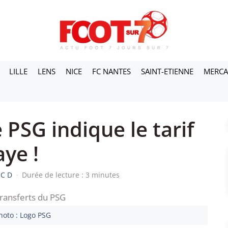
LILLE
LENS
NICE
FC NANTES
SAINT-ETIENNE
MERC
 PSG indique le tarif
ye !
UC D
·
Durée de lecture : 3 minutes
hoto : Logo PSG