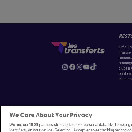
REST
Créé il 
Transfert
rumeurs 
prolonga
Instagram
Facebook
X
YouTube
TikTok
clubs fr
égaleme
ci-dessu
We Care About Your Privacy
We and our
1008
partners store and access personal data, like browsing 
identifiers, on your device. Selecting I Accept enables tracking technolog