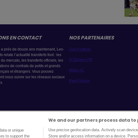
ONS EN CONTACT
NOS PARTENAIRES
y a près de douze ans maintenant, Les-
Live Football
s relate l’actualité transferts foot : les
FCBayern-FR
du mercato, les transferts officiels, les
tions de contrats de petits et grands
Milan AC
ançais et étrangers. Vous pouvez
nt nous suivre sur les réseaux sociaux
Real France
s.
We and our partners process data to 
Use precise geolocation data. Actively scan device c
data or unique
ies to support the
Store and/or access information on a device. Perso