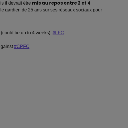
s il devrait être
mis au repos entre 2 et 4
it le gardien de 25 ans sur ses réseaux sociaux pour
t (could be up to 4 weeks).
#LFC
against
#CPFC