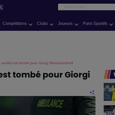
e
book
Tok
X
Search
Compétitions
Clubs
Joueurs
Paris Sportifs
e verdict est tombé pour Giorgi Mamardashvili
t est tombé pour Giorgi