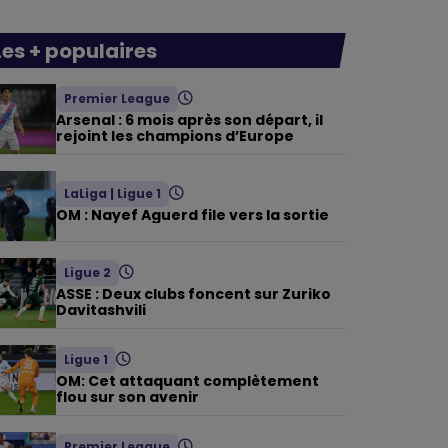
Les + populaires
Premier League
Arsenal : 6 mois après son départ, il
rejoint les champions d’Europe
LaLiga
|
Ligue 1
OM : Nayef Aguerd file vers la sortie
Ligue 2
ASSE : Deux clubs foncent sur Zuriko
Davitashvili
Ligue 1
OM: Cet attaquant complètement
flou sur son avenir
Premier League