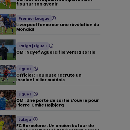
flou sur son avenir
Premier League
Liverpool fonce sur une révélation du
Mondial
LaLiga
|
Ligue 1
OM : Nayef Aguerd file vers la sortie
Ligue 1
Officiel : Toulouse recrute un
insolent ailier suédois
Ligue 1
OM : Une porte de sortie s’ouvre pour
Pierre-Emile Højbjerg
LaLiga
FC Barcelone : Un ancien buteur de