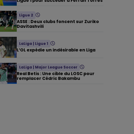
Ligue 1 pour succéder à Ferran Torres
Ligue 2
ASSE : Deux clubs foncent sur Zuriko
Davitashvili
LaLiga
|
Ligue 1
L’OL expédie un indésirable en Liga
LaLiga
|
Major League Soccer
Real Betis : Une cible du LOSC pour
remplacer Cédric Bakambu