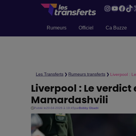
Instagram
YouTub
Face
Tik
Rumeurs
Officiel
Ca Buzze
Les Transferts
Rumeurs transferts
Liverpool : L
❯
❯
Liverpool : Le verdic
Mamardashvili
Publié le
20-04-2026 à 19:45
par
Bobby Gbadri