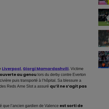
de
Liverpool
,
Giorgi Mamardashvili
. Victime
 ouverte au genou
lors du derby contre Everton
ivière puis transporté à l’hôpital. Sa blessure a
r des Reds Arne Slot a assuré
qu’il ne s’agit pas
mé que l’ancien gardien de Valence
est sorti de