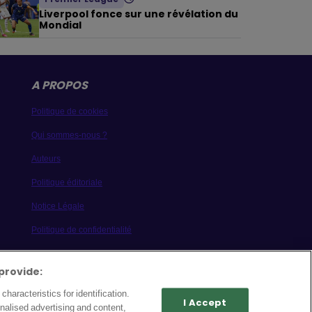
Liverpool fonce sur une révélation du
Mondial
A PROPOS
Politique de cookies
Qui sommes-nous ?
Auteurs
Politique éditoriale
Notice Légale
Politique de confidentialité
Contactez-nous
provide:
Archive
haracteristics for identification.
I Accept
nalised advertising and content,