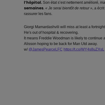
l’hôpital.
Son état s’est nettement amélioré, mai
semaines
.
« Je serai bientôt de retour »
, a écr
rassurer les fans.
Giorgi Mamardashvili will miss at least a fortnigh
He's out of hospital & recovering.
It means Freddie Woodman is likely to continue 
Alisson hoping to be back for Man Utd away.
w/
@JamesPearceLFC
https://t.co/WY4s8uZXsL