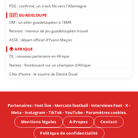
PSG : confirmé, un crack file vers l'Allemagne
🇬🇵 GUADELOUPE
OM : un ailier guadeloupéen à 18M€
Rennais : meneur de jeu guadeloupéen trouvé
ASSE : départ officiel d'Yvann Maçon
🌍 AFRIQUE
OL : nouveau partenaire en Afrique
Nantes : Kombouaré sur un champion d'Afrique
Côte d'Ivoire : le sourire de Désiré Doué
Partenaires
:
Foot live
-
Mercato football
-
Interviews Foot
-
X
-
Meta
-
Instagram
-
TikTok
-
YouTube
-
Paramètres cookies
.
Mentions légales
A-Propos
Contact
Politique de confidentialité