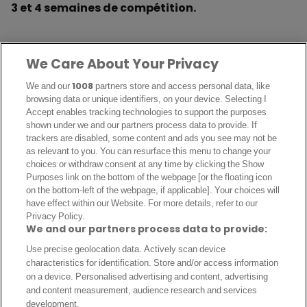
3 et 4 semaines de compétition.
We Care About Your Privacy
We and our
1008
partners store and access personal data, like
browsing data or unique identifiers, on your device. Selecting I
Accept enables tracking technologies to support the purposes
shown under we and our partners process data to provide. If
trackers are disabled, some content and ads you see may not be
as relevant to you. You can resurface this menu to change your
choices or withdraw consent at any time by clicking the Show
Purposes link on the bottom of the webpage [or the floating icon
on the bottom-left of the webpage, if applicable]. Your choices will
have effect within our Website. For more details, refer to our
Privacy Policy.
🚨⚠️ Liam Rosenior: “Estêvão was devastated… he was
We and our partners process data to provide:
crying at half time”.
Use precise geolocation data. Actively scan device
characteristics for identification. Store and/or access information
on a device. Personalised advertising and content, advertising
“It looks like another hamstring injury”.
and content measurement, audience research and services
pic.twitter.com/Ui0caZDkqd
development.