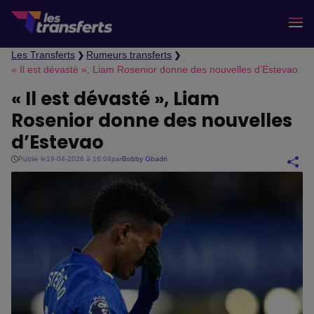
Les Transferts
Rumeurs transferts
❯
❯
« Il est dévasté », Liam Rosenior donne des nouvelles d’Estevao
« Il est dévasté », Liam
Rosenior donne des nouvelles
d’Estevao
Publié le
19-04-2026 à 16:04
par
Bobby Gbadri