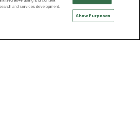
nalised advertising and content,
débarque pour Nayef Aguerd
search and services development.
Show Purposes
Eredivisie
|
Ligue 1
La Ligue 1 fait les yeux doux à un
international marocain
Bundesliga
Dortmund pousse plus fort pour cet
ailier
Serie A
Le Napoli veut relancer un milieu
turinois