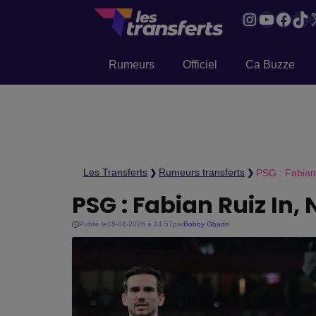
Instagram
YouTub
Face
Tik
Rumeurs
Officiel
Ca Buzze
Les Transferts
Rumeurs transferts
PSG : Fabian
❯
❯
PSG : Fabian Ruiz In,
Publié le
18-04-2026 à 14:57
par
Bobby Gbadri