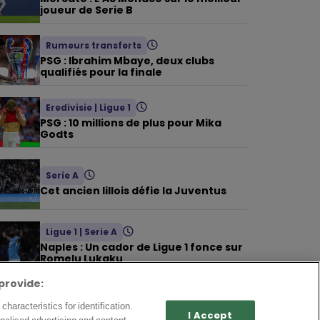
joueur de Serie B
Rumeurs transferts
PSG : Ibrahim Mbaye, deux clubs
qualifiés pour la finale
Eredivisie
|
Ligue 1
PSG : 10 millions de plus pour Mika
Godts
Serie A
Cet ancien lillois défie la Juventus
Ligue 1
|
Serie A
Naples : Un cador de Ligue 1 fonce sur
Romelu Lukaku
provide:
Ligue 1
|
Serie A
haracteristics for identification.
OM : Une nouvelle écurie d’Europe
I Accept