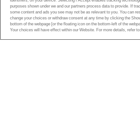
identifiers, on your device. Selecting I Accept enables tracking technolog
purposes shown under we and our partners process data to provide. If tra
some content and ads you see may not be as relevant to you. You can res
change your choices or withdraw consent at any time by clicking the Sho
bottom of the webpage [or the floating icon on the bottom-left of the webpa
Your choices will have effect within our Website. For more details, refer to
À la veille du choc entre le PSG et l’OL, le 
de ses joueurs.
Le
PSG
affronte l’OL lors de la 30e journée de
Li
deux équipes, spécialement pour le PSG qui
vis
brillante qualification pour les demi-finales de la
médical a fait le point sur l’effectif dont dispose