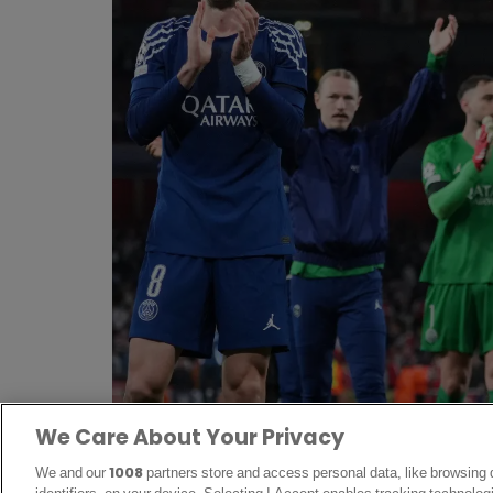
Les joueurs du PSG saluant leur public après u
We Care About Your Privacy
We and our
1008
partners store and access personal data, like browsing 