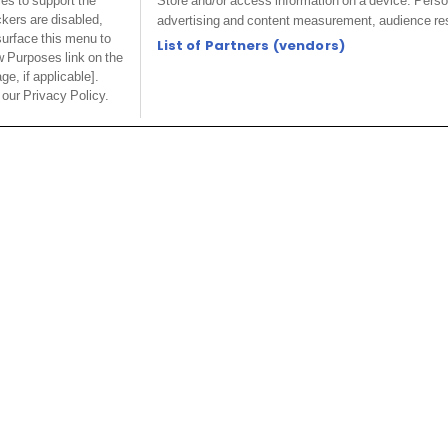
ies to support the
Store and/or access information on a device. Perso
ckers are disabled,
advertising and content measurement, audience re
urface this menu to
List of Partners (vendors)
w Purposes link on the
ge, if applicable].
 our Privacy Policy.
club parisien a fait le point sur la situation
gue 1
ce dimanche. Un match important pour les
e désormais le doublé (Ligue 1-LDC)
après sa
 Ligue des champions. Avant la rencontre, le staff
 Luis Enrique pour ce match.