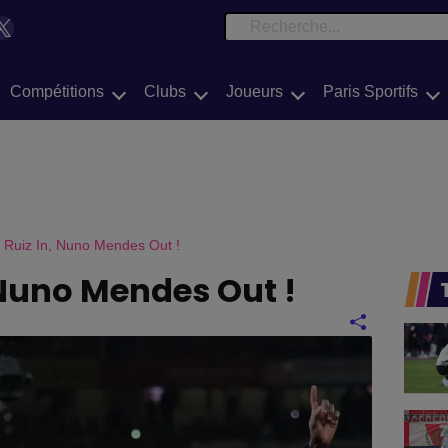
e
book
Tok
X
Search
Compétitions
Clubs
Joueurs
Paris Sportifs
 Ruiz In, Nuno Mendes Out !
 Nuno Mendes Out !