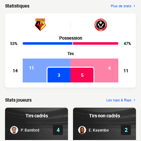
Statistiques
Plus de stats
Possession
53%
47%
Tirs
11
6
14
11
3
5
Stats joueurs
Les tops & flops
Tirs cadrés
Tirs non cadrés
4
2
P. Bamford
E. Kayembe