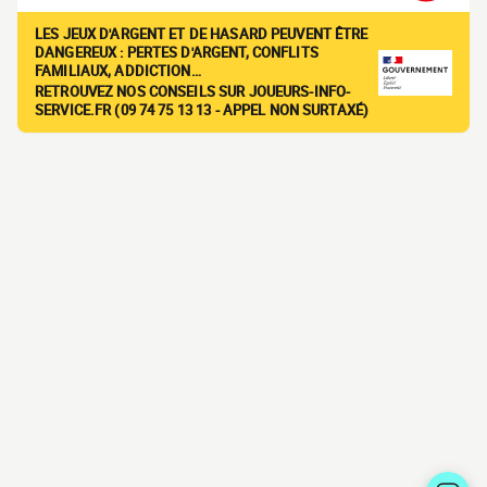
LES JEUX D'ARGENT ET DE HASARD PEUVENT ÊTRE
DANGEREUX : PERTES D'ARGENT, CONFLITS
FAMILIAUX, ADDICTION…
RETROUVEZ NOS CONSEILS SUR JOUEURS-INFO-
SERVICE.FR (09 74 75 13 13 - APPEL NON SURTAXÉ)