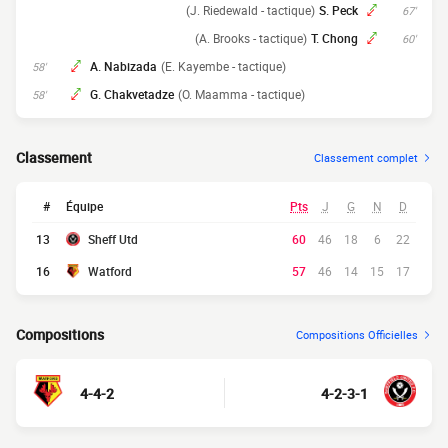
(J. Riedewald - tactique)
S. Peck
67'
(A. Brooks - tactique)
T. Chong
60'
A. Nabizada
(E. Kayembe - tactique)
58'
G. Chakvetadze
(O. Maamma - tactique)
58'
Classement
Classement complet
#
Équipe
Pts
J
G
N
D
13
Sheff Utd
60
46
18
6
22
16
Watford
57
46
14
15
17
Compositions
Compositions Officielles
4-4-2
4-2-3-1