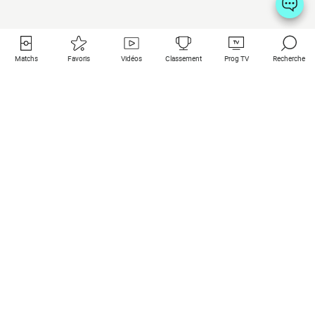
Matchs
Favoris
Vidéos
Classement
Prog TV
Recherche
Liens utiles
Clubs à la une
Tous les matchs
PSG
Matchs en live
Bayern Munich
Derniers résultats
Real Madrid
Matchs à venir
Inter
Match en streaming
Juventus
Contact
Manchester City
Mentions légales
Manchester United
Les amis de Foot Direct
Liverpool
Les guides de Foot Direct