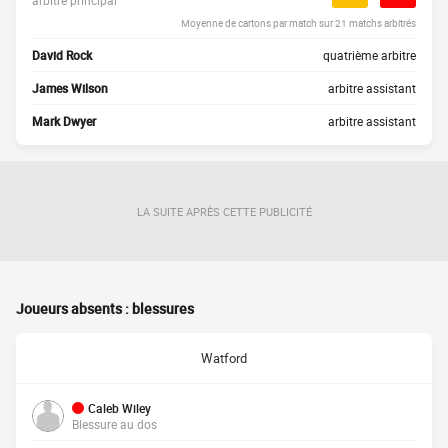
arbitre principal
Moyenne de cartons par match sur 21 matchs arbitrés
David Rock
quatrième arbitre
James Wilson
arbitre assistant
Mark Dwyer
arbitre assistant
LA SUITE APRÈS CETTE PUBLICITÉ
Joueurs absents : blessures
Watford
Caleb Wiley
Blessure au dos