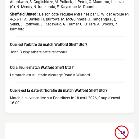
Abankwah, S. Goglichidze, M. Pollock, J. Petris, O. Maamma, I. Louza
(C), N. Mendy, N. Irankunda, E. Kayembe, M. Doumbia
Sheffield United
: De son côté, l'équipe entraînée par C. Wilder, évolue en
4-2-3-1 : A. Davies, H. Burrows, M. McGuinness, J. Tanganga (C), F.
Seriki, J. Rothwell, J. Riedewald, G. Hamer, C. O'Hare, A. Brooks, P.
Bamford
Quel est l'arbitre du match Watford Sheff Utd ?
John Busby arbitre cette rencontre
Où a lieu le match Watford Sheff Utd ?
Le match est au stade Vicarage Road à Watford
Quelle est la date et l'horaire du match Watford Sheff Utd ?
Match à suivre en live sur Footdirect le 18 avril 2026, Coup d'envoi
16:00