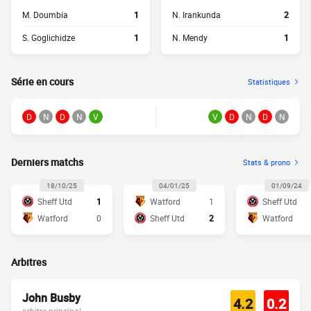
M. Doumbia
1
N. Irankunda
2
S. Goglichidze
1
N. Mendy
1
Série en cours
Statistiques
D
N
D
N
V
V
D
N
D
N
Derniers matchs
Stats & prono
18/10/25
04/01/25
01/09/24
Sheff Utd
1
Watford
1
Sheff Utd
Watford
0
Sheff Utd
2
Watford
Arbitres
John Busby
4.2
0.2