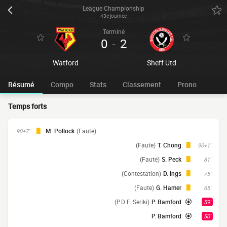
League Championship
43e journée
Terminé
0
2
-
Watford
Sheff Utd
Résumé
Compo
Stats
Classement
Prono
Temps forts
M. Pollock
(Faute)
90+7'
(Faute)
T. Chong
90+1'
(Faute)
S. Peck
81'
(Contestation)
D. Ings
75'
(Faute)
G. Hamer
65'
(P.D F. Seriki)
P. Bamford
59'
P. Bamford
50'