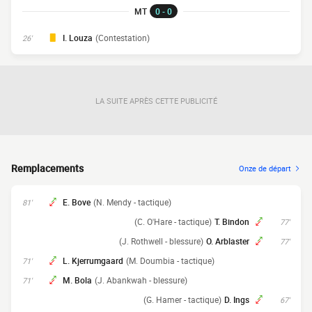
MT
0 - 0
I. Louza
(Contestation)
26'
LA SUITE APRÈS CETTE PUBLICITÉ
Remplacements
Onze de départ
E. Bove
(N. Mendy - tactique)
81'
(C. O'Hare - tactique)
T. Bindon
77'
(J. Rothwell - blessure)
O. Arblaster
77'
L. Kjerrumgaard
(M. Doumbia - tactique)
71'
M. Bola
(J. Abankwah - blessure)
71'
(G. Hamer - tactique)
D. Ings
67'