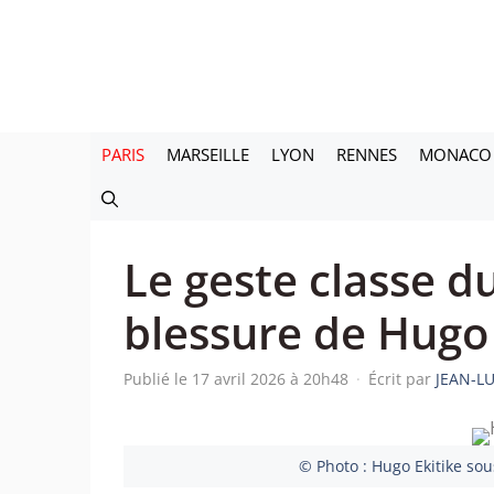
Aller
au
contenu
PARIS
MARSEILLE
LYON
RENNES
MONACO
Le geste classe d
blessure de Hugo 
Publié le 17 avril 2026 à 20h48
·
Écrit par
JEAN-L
© Photo : Hugo Ekitike sous