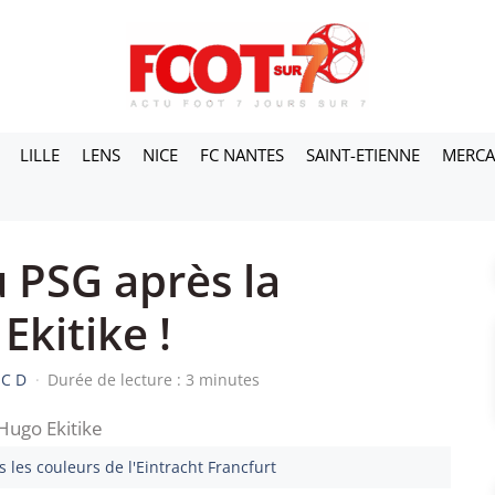
LILLE
LENS
NICE
FC NANTES
SAINT-ETIENNE
MERC
u PSG après la
Ekitike !
UC D
·
Durée de lecture : 3 minutes
 les couleurs de l'Eintracht Francfurt