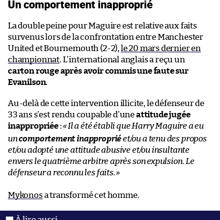
Un comportement inapproprié
La double peine pour Maguire est relative aux faits
survenus lors de la confrontation entre Manchester
United et Bournemouth (2-2),
le 20 mars dernier en
championnat
. L’international anglais a reçu un
carton rouge après avoir commis une faute sur
Evanilson
.
Au-delà de cette intervention illicite, le défenseur de
33 ans s’est rendu coupable d’une
attitude jugée
inappropriée
:
«
Il a été établi que Harry Maguire a eu
un
comportement inapproprié
et/ou a
tenu des propos
et/ou
adopté une attitude abusive
et/ou
insultante
envers le quatrième arbitre
après son expulsion. Le
défenseur a reconnu les faits.
»
Mykonos
a transformé cet homme.