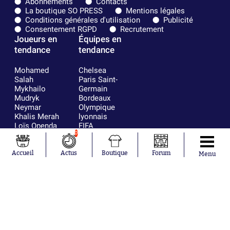
Abonnements
Contacts
La boutique SO PRESS
Mentions légales
Conditions générales d'utilisation
Publicité
Consentement RGPD
Recrutement
Joueurs en
Équipes en
tendance
tendance
Mohamed
Chelsea
Salah
Paris Saint-
Mykhailo
Germain
Mudryk
Bordeaux
Neymar
Olympique
Khalis Merah
lyonnais
Loïs Openda
FIFA
Moussa
Real Madrid
0
Niakhaté
RC Strasbourg
Nicolás
AC Milan
Accueil
Actus
Boutique
Forum
Menu
Tagliafico
France
Pavel Šulc
RC Lens
Josh Maja
Gauthier Hein