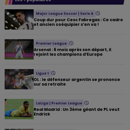
Major League Soccer
|
Serie A
Coup dur pour Cesc Fabregas : Ce cadre
et ancien coéquipier s’en va !
Premier League
Arsenal : 6 mois après son départ, il
rejoint les champions d’Europe
Ligue 1
OL : le défenseur argentin se prononce
sur sa retraite
LaLiga
|
Premier League
Real Madrid : Un 3ème géant de PL veut
Endrick