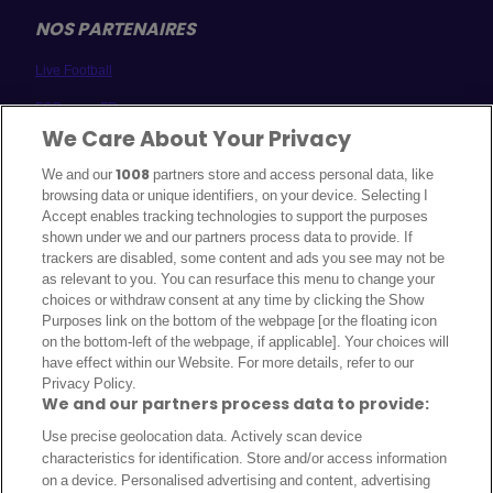
NOS PARTENAIRES
Live Football
FCBayern-FR
We Care About Your Privacy
Milan AC
We and our
1008
partners store and access personal data, like
Real France
browsing data or unique identifiers, on your device. Selecting I
Accept enables tracking technologies to support the purposes
A PROPOS
shown under we and our partners process data to provide. If
trackers are disabled, some content and ads you see may not be
Politique de cookies
as relevant to you. You can resurface this menu to change your
choices or withdraw consent at any time by clicking the Show
Qui sommes-nous ?
Purposes link on the bottom of the webpage [or the floating icon
Auteurs
on the bottom-left of the webpage, if applicable]. Your choices will
have effect within our Website. For more details, refer to our
Politique éditoriale
Privacy Policy.
We and our partners process data to provide:
Notice Légale
Use precise geolocation data. Actively scan device
Politique de confidentialité
characteristics for identification. Store and/or access information
on a device. Personalised advertising and content, advertising
Contactez-nous