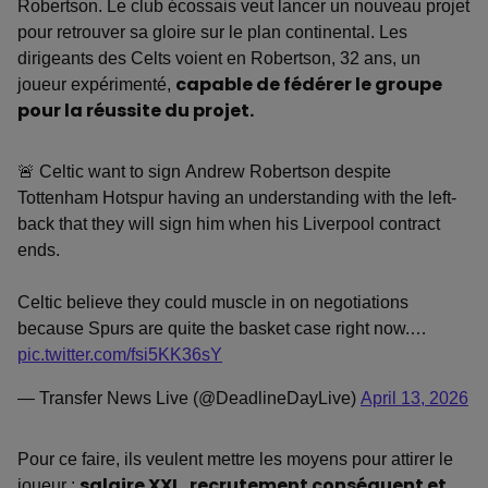
Robertson. Le club écossais veut lancer un nouveau projet
pour retrouver sa gloire sur le plan continental. Les
dirigeants des Celts voient en Robertson, 32 ans, un
joueur expérimenté,
capable de fédérer le groupe
pour la réussite du projet.
🚨 Celtic want to sign Andrew Robertson despite
Tottenham Hotspur having an understanding with the left-
back that they will sign him when his Liverpool contract
ends.
Celtic believe they could muscle in on negotiations
because Spurs are quite the basket case right now.…
pic.twitter.com/fsi5KK36sY
— Transfer News Live (@DeadlineDayLive)
April 13, 2026
Pour ce faire, ils veulent mettre les moyens pour attirer le
joueur :
salaire XXL, recrutement conséquent et