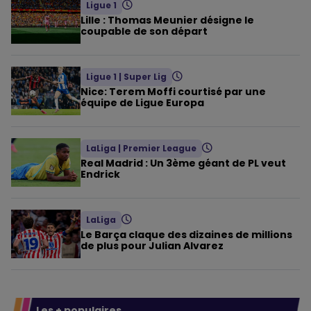
Ligue 1
Lille : Thomas Meunier désigne le
coupable de son départ
Ligue 1
|
Super Lig
Nice: Terem Moffi courtisé par une
équipe de Ligue Europa
LaLiga
|
Premier League
Real Madrid : Un 3ème géant de PL veut
Endrick
LaLiga
Le Barça claque des dizaines de millions
de plus pour Julian Alvarez
Les + populaires