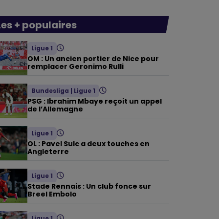
Les + populaires
Ligue 1
OM : Un ancien portier de Nice pour
remplacer Geronimo Rulli
Bundesliga
|
Ligue 1
PSG : Ibrahim Mbaye reçoit un appel
de l’Allemagne
Ligue 1
OL : Pavel Sulc a deux touches en
Angleterre
Ligue 1
Stade Rennais : Un club fonce sur
Breel Embolo
Ligue 1