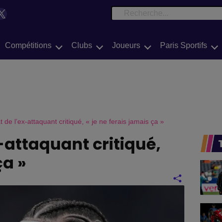
e
book
Tok
X
Search
Compétitions
Clubs
Joueurs
Paris Sportifs
t de l’ex-attaquant critiqué, « je ne ferais jamais ça »
x-attaquant critiqué,
ça »