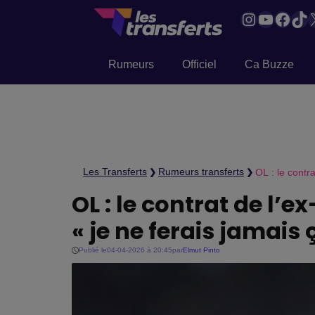
Instagram
YouTub
Face
Tik
Rumeurs
Officiel
Ca Buzze
Les Transferts
Rumeurs transferts
OL : le contra
❯
❯
OL : le contrat de l’e
« je ne ferais jamais 
Publié le
04-04-2026 à 20:45
par
Elmut Pinto