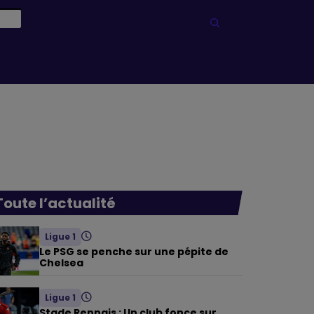
Toute l’actualité
Ligue 1
Le PSG se penche sur une pépite de
Chelsea
Ligue 1
Stade Rennais : Un club fonce sur