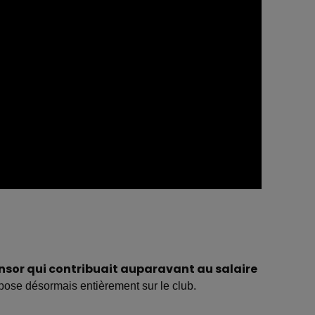
onsor qui contribuait auparavant au salaire
repose désormais entièrement sur le club.