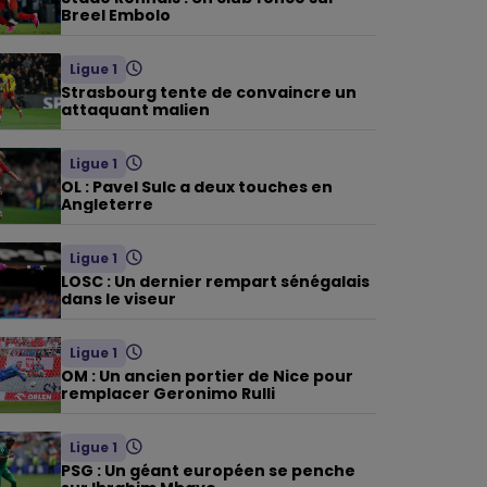
Breel Embolo
Ligue 1
Strasbourg tente de convaincre un
attaquant malien
Ligue 1
OL : Pavel Sulc a deux touches en
Angleterre
Ligue 1
LOSC : Un dernier rempart sénégalais
dans le viseur
Ligue 1
OM : Un ancien portier de Nice pour
remplacer Geronimo Rulli
Ligue 1
PSG : Un géant européen se penche