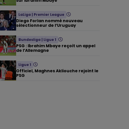
sur Ibrahim Mbaye
LaLiga
|
Premier League
Diego Forlan nommé nouveau
sélectionneur de l’Uruguay
Bundesliga
|
Ligue 1
PSG : Ibrahim Mbaye reçoit un appel
de l’Allemagne
Ligue 1
Officiel, Maghnes Akliouche rejoint le
PSG