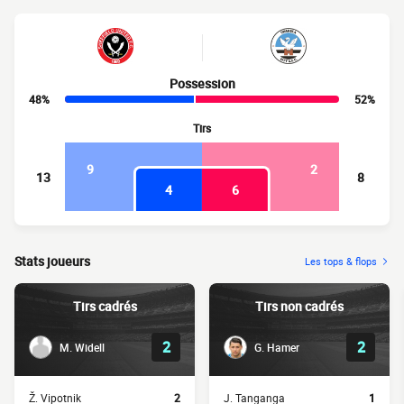
Possession
48%
52%
Tirs
9
2
13
8
4
6
Stats joueurs
Les tops & flops
Tirs cadrés
Tirs non cadrés
2
2
M. Widell
G. Hamer
Ž. Vipotnik
2
J. Tanganga
1