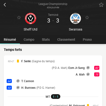
League Championship
40e journée
Terminé
3
3
-
Sheff Utd
Swansea
Résumé
Compo
Stats
Classement
Prono
Temps forts
F. Seriki
(Gagne du temps)
90+3'
(P.D A. Idah)
Eom Ji-Sung
82'
A. Idah
75'
T. Cannon
64'
H. Burrows
(P.D G. Hamer)
53'
MT
1 - 1
(Contestation)
M. Yalcouyé
45+1'