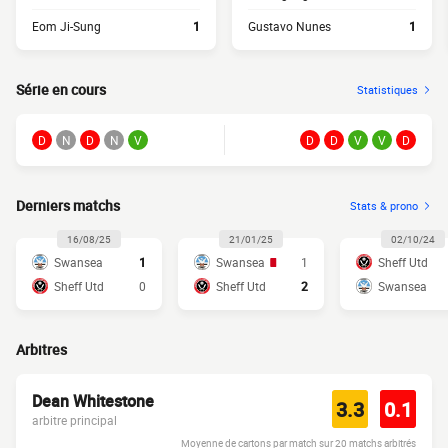
Eom Ji-Sung
1
Gustavo Nunes
1
Série en cours
Statistiques
D
N
D
N
V
D
D
V
V
D
Derniers matchs
Stats & prono
16/08/25
21/01/25
02/10/24
Swansea
1
Swansea
1
Sheff Utd
Sheff Utd
0
Sheff Utd
2
Swansea
Arbitres
Dean Whitestone
3.3
0.1
arbitre principal
Moyenne de cartons par match sur 20 matchs arbitrés