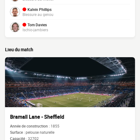
Kalvin Phillips
Blessure au genou
Tom Davies
Ischio-jambiers
Lieu du match
Bramall Lane - Sheffield
Année de construction :
1855
Surface :
pelouse naturelle
Capacité :
32702