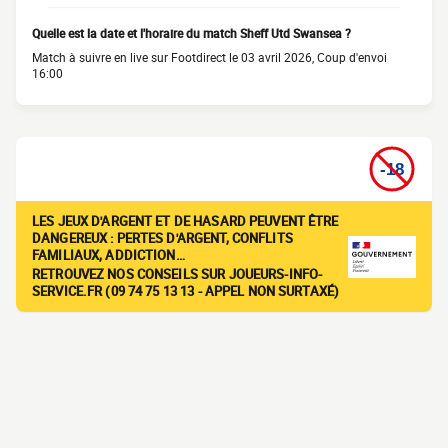
Quelle est la date et l'horaire du match Sheff Utd Swansea ?
Match à suivre en live sur Footdirect le 03 avril 2026, Coup d'envoi
16:00
LES JEUX D'ARGENT ET DE HASARD PEUVENT ÊTRE
DANGEREUX : PERTES D'ARGENT, CONFLITS
FAMILIAUX, ADDICTION…
RETROUVEZ NOS CONSEILS SUR JOUEURS-INFO-
SERVICE.FR (09 74 75 13 13 - APPEL NON SURTAXÉ)