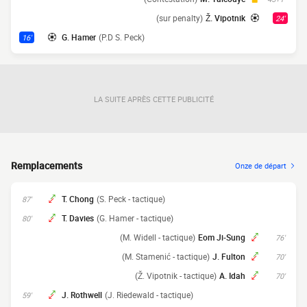
(sur penalty)
Ž. Vipotnik
24'
G. Hamer
(P.D S. Peck)
16'
LA SUITE APRÈS CETTE PUBLICITÉ
Remplacements
Onze de départ
T. Chong
(S. Peck - tactique)
87'
T. Davies
(G. Hamer - tactique)
80'
(M. Widell - tactique)
Eom Ji-Sung
76'
(M. Stamenić - tactique)
J. Fulton
70'
(Ž. Vipotnik - tactique)
A. Idah
70'
J. Rothwell
(J. Riedewald - tactique)
59'