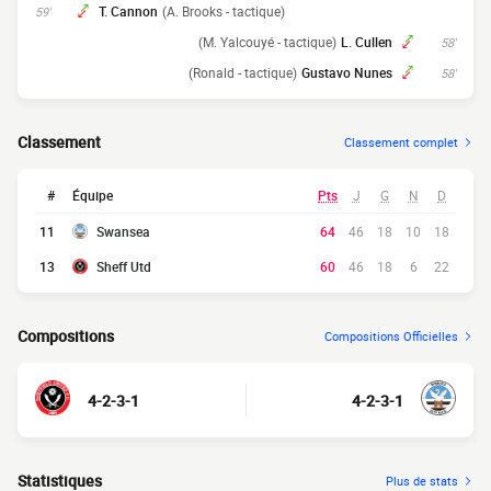
T. Cannon
(A. Brooks - tactique)
59'
(M. Yalcouyé - tactique)
L. Cullen
58'
(Ronald - tactique)
Gustavo Nunes
58'
Classement
Classement complet
#
Équipe
Pts
J
G
N
D
11
Swansea
64
46
18
10
18
13
Sheff Utd
60
46
18
6
22
Compositions
Compositions Officielles
4-2-3-1
4-2-3-1
Statistiques
Plus de stats