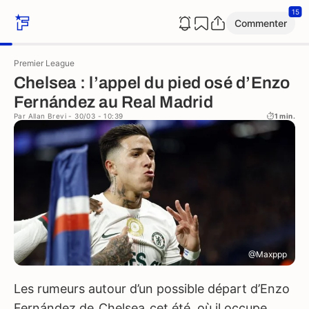
15
Commenter
Premier League
Chelsea : l’appel du pied osé d’Enzo
Fernández au Real Madrid
Par
Allan Brevi
- 30/03 - 10:39
1 min.
@Maxppp
Les rumeurs autour d’un possible départ d’Enzo
Fernández de
Chelsea
cet été, où il occupe