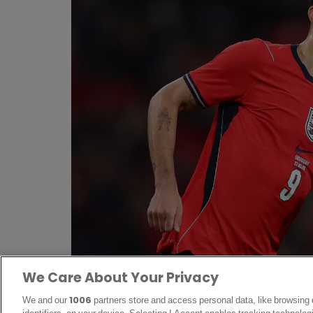
We Care About Your Privacy
Dominic Solanke avec le maillot de l’équipe d’A
We and our
1006
partners store and access personal data, like browsing 