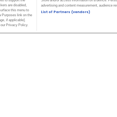
ies to support the
Store and/or access information on a device. Perso
ckers are disabled,
advertising and content measurement, audience re
urface this menu to
List of Partners (vendors)
w Purposes link on the
ge, if applicable].
 our Privacy Policy.
ois après son retour de blessure, Dominic
eague, Newcastle a coché le nom de
 été.
on à venir,
Newcastle
aurait jeté son dévolu sur
du dossier, le nom de l’attaquant de
Tottenham
ecrutement des Magpies.