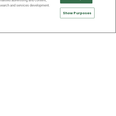
nalised advertising and content,
des détails à régler
search and services development.
Show Purposes
Premier League
Trabzonspor : deuxième exploit après
l’arrivée de Salah
Bundesliga
|
LaLiga
L’émouvant message d’adieu de Yan
Diomandé aux supporters de Leipzig
Premier League
Barça : l’indésirable anglais annoncé
en Turquie