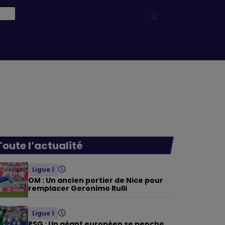
Toute l’actualité
Ligue 1
OM : Un ancien portier de Nice pour
remplacer Geronimo Rulli
Ligue 1
PSG : Un géant européen se penche