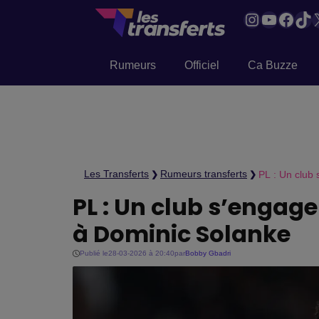
Instagram
YouTub
Face
Tik
Rumeurs
Officiel
Ca Buzze
Les Transferts
Rumeurs transferts
PL : Un club 
❯
❯
PL : Un club s’engage
à Dominic Solanke
Publié le
28-03-2026 à 20:40
par
Bobby Gbadri