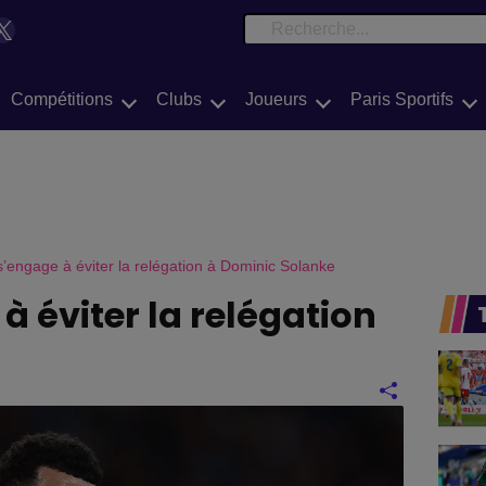
e
book
Tok
X
Search
Compétitions
Clubs
Joueurs
Paris Sportifs
s’engage à éviter la relégation à Dominic Solanke
 à éviter la relégation