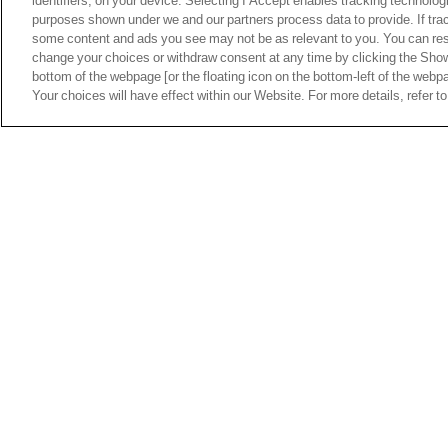
identifiers, on your device. Selecting I Accept enables tracking technolog
purposes shown under we and our partners process data to provide. If tra
some content and ads you see may not be as relevant to you. You can res
change your choices or withdraw consent at any time by clicking the Sho
bottom of the webpage [or the floating icon on the bottom-left of the webpa
Your choices will have effect within our Website. For more details, refer to
Revenu à son meilleur niveau quelques m
Solanke attire les regards. En Premier L
l’attaquant anglais pour se renforcer cet
En quête d’un renfort offensif majeur pour la sais
Dominic Solanke
. Selon les sources proches 
circule activement au sein du département de r