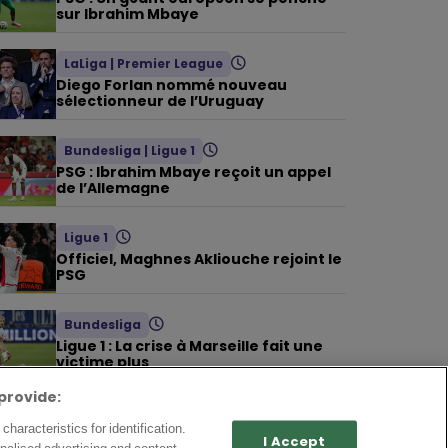
sur Ibrahim Mbaye
LaLiga
|
Premier League
Diego Forlan nommé nouveau
sélectionneur de l’Uruguay
Bundesliga
|
Ligue 1
PSG : Ibrahim Mbaye reçoit un appel
de l’Allemagne
Ligue 1
Officiel, Maghnes Akliouche rejoint le
PSG
Bundesliga
Ligue 1 : La crise à Marseille fait une
victime plus
provide:
Ligue 1
|
Premier League
haracteristics for identification.
OM : Geronimo Rulli à City, plus que
I Accept