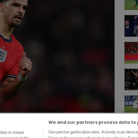
We and our partners process data to 
ngleterre ©Alamy
Use precise geolocation data. Actively scan device c
data or unique