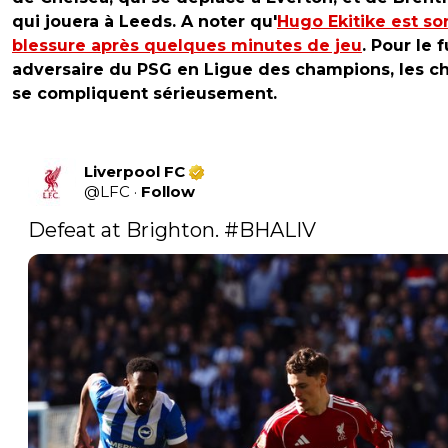
qui jouera à Leeds. A noter qu'
Hugo Ekitike est sor
blessure après quelques minutes de jeu
. Pour le 
adversaire du PSG en Ligue des champions, les c
se compliquent sérieusement.
Liverpool FC
@
LFC
·
Follow
Defeat at Brighton. 
#BHALIV