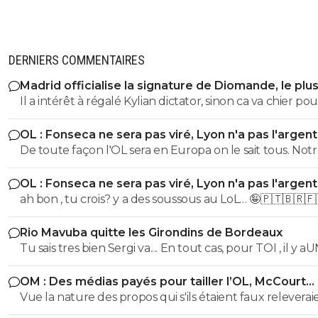
DERNIERS COMMENTAIRES
Madrid officialise la signature de Diomande, le plu
transfert de son histoire
Il a intérêt à régalé Kylian dictator, sinon ca va chier po
matricule !
OL : Fonseca ne sera pas viré, Lyon n'a pas l'argen
le faire
De toute façon l'OL sera en Europa on le sait tous. Not
grosse connerie est d'avoir vendangé la fin de saison de
OL : Fonseca ne sera pas viré, Lyon n'a pas l'argen
On est d'ailleurs dans la continuité.... Un tour préliminaire
le faire
ah bon , tu crois? y a des soussous au LoL… 🤪🇵🇹🇧🇷🇫
c'est toujours une belle merde, d'autant + quand on a
budget réduit.
Rio Mavuba quitte les Girondins de Bordeaux
Tu sais tres bien Sergi va.... En tout cas, pour TOI , il y a
SEUL CLUB qui est parfait... Et qui QUOI QU IL ARRIVE 
OM : Des médias payés pour tailler l’OL, McCourt
sera JMAIS critiqué par toi..... Tu te rends compte que tu
accusé
Vue la nature des propos qui s'ils étaient faux releverai
seul a defendre mordicus le mec qui a faillit couler ton
la diffamation, je penses que c'est bien documenté et vé
mon pauvre vieux fou... tu t'en rends compte au moins