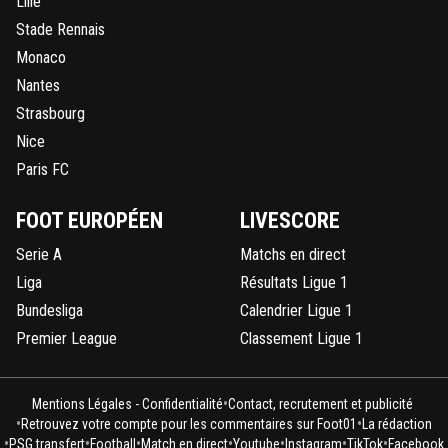
Lille
Stade Rennais
Monaco
Nantes
Strasbourg
Nice
Paris FC
FOOT EUROPÉEN
LIVESCORE
Serie A
Matchs en direct
Liga
Résultats Ligue 1
Bundesliga
Calendrier Ligue 1
Premier League
Classement Ligue 1
•
Mentions Légales - Confidentialité
Contact, recrutement et publicité
•
•
Retrouvez votre compte pour les commentaires sur Foot01
La rédaction
•
•
•
•
•
•
•
PSG transfert
Football
Match en direct
Youtube
Instagram
TikTok
Facebook