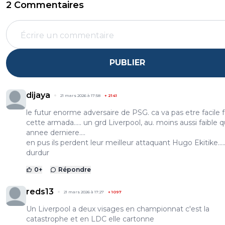
2 Commentaires
PUBLIER
dijaya
21 mars 2026 à 17:58
+
2141
le futur enorme adversaire de PSG. ca va pas etre facile 
cette armada..... un grd Liverpool, au. moins aussi faible q
annee derniere....
en pus ils perdent leur meilleur attaquant Hugo Ekitike....
durdur
0
+
Répondre
reds13
21 mars 2026 à 17:27
+
1097
Un Liverpool a deux visages en championnat c'est la
catastrophe et en LDC elle cartonne