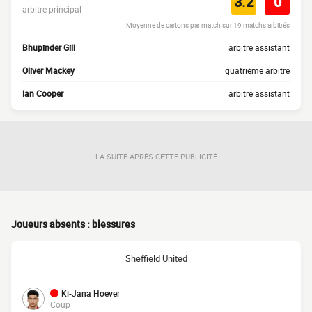
3.2
0
arbitre principal
Moyenne de cartons par match sur 19 matchs arbitrés
Bhupinder Gill
arbitre assistant
Oliver Mackey
quatrième arbitre
Ian Cooper
arbitre assistant
LA SUITE APRÈS CETTE PUBLICITÉ
Joueurs absents : blessures
Sheffield United
Ki-Jana Hoever
Coup