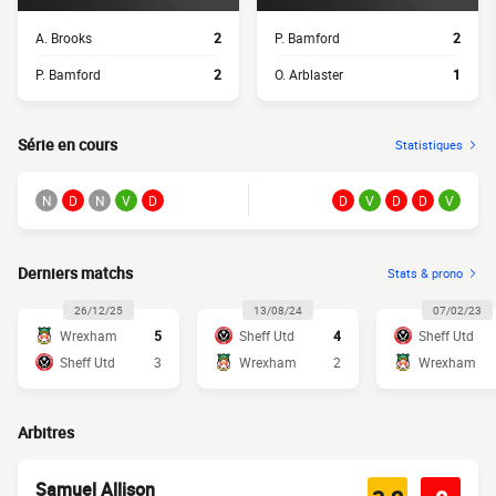
A. Brooks
2
P. Bamford
2
P. Bamford
2
O. Arblaster
1
Série en cours
Statistiques
N
D
N
V
D
D
V
D
D
V
Derniers matchs
Stats & prono
26/12/25
13/08/24
07/02/23
Wrexham
5
Sheff Utd
4
Sheff Utd
Sheff Utd
3
Wrexham
2
Wrexham
Arbitres
Samuel Allison