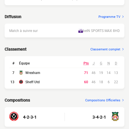
Diffusion
Programme TV
Match à suivre sur
beIN SPORTS MAX 8HD
Classement
Classement complet
#
Équipe
Pts
J
G
N
D
7
Wrexham
71
46
19
14
13
13
Sheff Utd
60
46
18
6
22
Compositions
Compositions Officielles
4-2-3-1
3-4-2-1