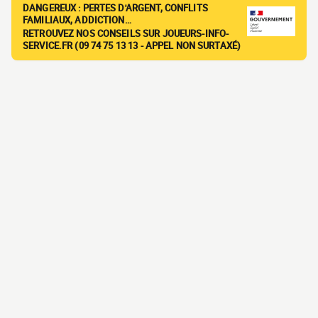
DANGEREUX : PERTES D'ARGENT, CONFLITS
FAMILIAUX, ADDICTION…
RETROUVEZ NOS CONSEILS SUR JOUEURS-INFO-
SERVICE.FR (09 74 75 13 13 - APPEL NON SURTAXÉ)