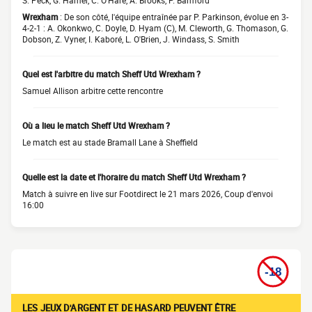
S. Peck, G. Hamer, C. O'Hare, A. Brooks, P. Bamford
Wrexham
: De son côté, l'équipe entraînée par P. Parkinson, évolue en 3-
4-2-1 : A. Okonkwo, C. Doyle, D. Hyam (C), M. Cleworth, G. Thomason, G.
Dobson, Z. Vyner, I. Kaboré, L. O'Brien, J. Windass, S. Smith
Quel est l'arbitre du match Sheff Utd Wrexham ?
Samuel Allison arbitre cette rencontre
Où a lieu le match Sheff Utd Wrexham ?
Le match est au stade Bramall Lane à Sheffield
Quelle est la date et l'horaire du match Sheff Utd Wrexham ?
Match à suivre en live sur Footdirect le 21 mars 2026, Coup d'envoi
16:00
LES JEUX D'ARGENT ET DE HASARD PEUVENT ÊTRE