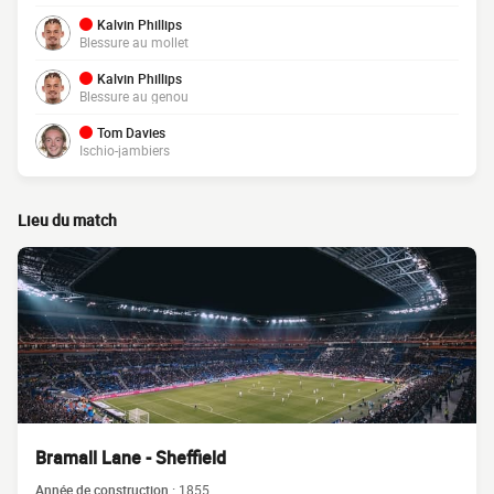
Kalvin Phillips
Blessure au mollet
Kalvin Phillips
Blessure au genou
Tom Davies
Ischio-jambiers
Lieu du match
Bramall Lane - Sheffield
Année de construction :
1855