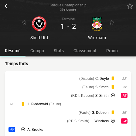
League Championship
39e journée
Terminé
1
2
-
Sheff Utd
Wrexham
Résumé
Compo
Stats
Classement
Prono
Temps forts
(Dispute)
C. Doyle
82'
(Faute)
S. Smith
79'
(P.D I. Kaboré)
S. Smith
78'
J. Riedewald
(Faute)
61'
(Faute)
G. Dobson
56'
(P.D S. Smith)
J. Windass
54'
A. Brooks
49'