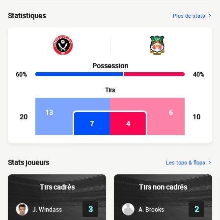
Statistiques
Plus de stats
Possession
60%
40%
Tirs
13
6
20
10
7
4
Stats joueurs
Les tops & flops
Tirs cadrés
Tirs non cadrés
3
2
J. Windass
A. Brooks