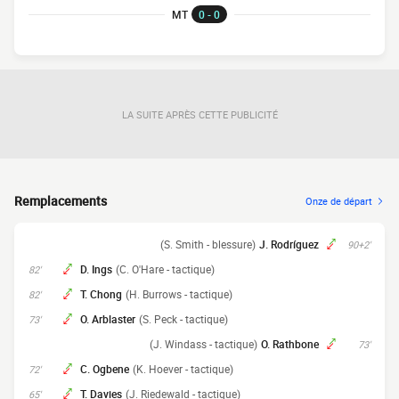
MT
0 - 0
LA SUITE APRÈS CETTE PUBLICITÉ
Remplacements
Onze de départ
(S. Smith - blessure)
J. Rodríguez
90+2'
D. Ings
(C. O'Hare - tactique)
82'
T. Chong
(H. Burrows - tactique)
82'
O. Arblaster
(S. Peck - tactique)
73'
(J. Windass - tactique)
O. Rathbone
73'
C. Ogbene
(K. Hoever - tactique)
72'
T. Davies
(J. Riedewald - tactique)
65'