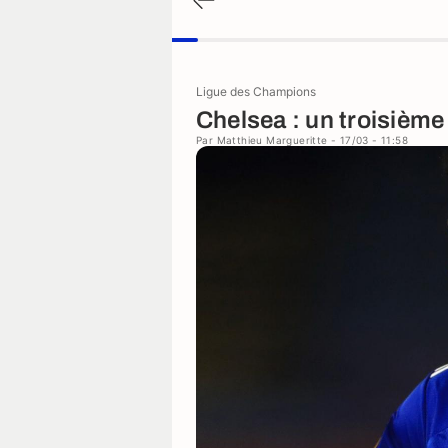
Ligue des Champions
Chelsea : un troisième
Par
Matthieu Margueritte
- 17/03 - 11:58