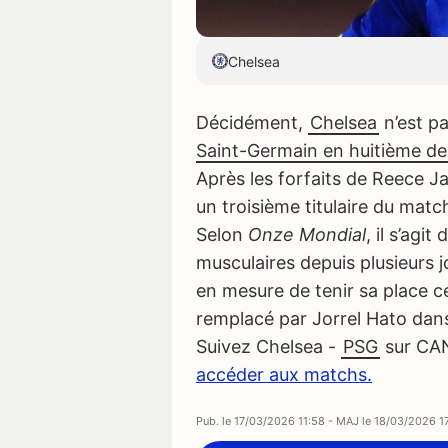
Chelsea
Décidément,
Chelsea
n’est pa
Saint-Germain en huitième de
Après les forfaits de Reece J
un troisième titulaire du match
Selon
Onze Mondial
, il s’agit
musculaires depuis plusieurs j
en mesure de tenir sa place ce
remplacé par Jorrel Hato dans
Suivez Chelsea -
PSG
sur CA
accéder aux matchs.
Pub. le
17/03/2026 11:58
- MAJ le
18/03/2026 1