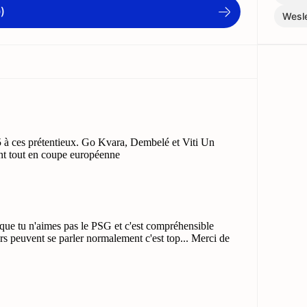
)
Wesl