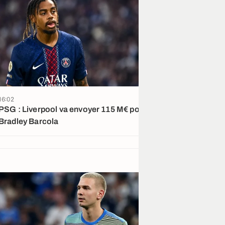
16:02
15:52
PSG : Liverpool va envoyer 115 M€ pour
Ferran Torres a
Bradley Barcola