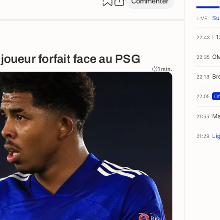
Commenter
Sui
LIVE
L’
22:43
 joueur forfait face au PSG
OM
22:35
1 min.
Br
22:18
22:05
Of
Ma
21:55
Lig
21:29