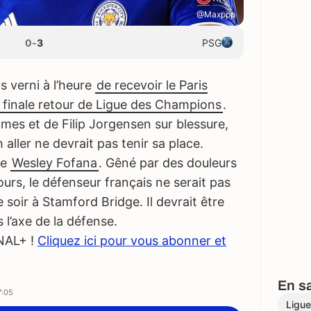
@Maxppp
0
-
3
PSG
s verni à l’heure
de recevoir le Paris
 finale retour de Ligue des Champions
.
ames et de Filip Jorgensen sur blessure,
 aller ne devrait pas tenir sa place.
 de
Wesley Fofana
. Gêné par des douleurs
ours, le défenseur français ne serait pas
 soir à Stamford Bridge. Il devrait être
 l’axe de la défense.
NAL+ !
Cliquez ici pour vous abonner et
En sa
7:05
Ligu