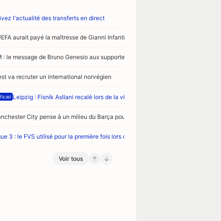
vez l'actualité des transferts en direct
UEFA aurait payé la maîtresse de Gianni Infantino
 : le message de Bruno Genesio aux supporters
est va recruter un international norvégien
Leipzig : Fisnik Asllani recalé lors de la visite médicale
ficiel
nchester City pense à un milieu du Barça pour l’après-Rodri
ue 3 : le FVS utilisé pour la première fois lors d’Aubagne-Thionville
Voir tous