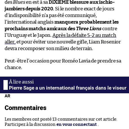
des
Blues
en est à sa
DIXIÈME blessure aux ischio-
jambiers depuis 2020
. Si le nombre exact de jours
d’indisponibilité n’a pas été communiqué,
l’international anglais
manquera probablement les
prochains matchs amicaux des
Three Lions
contre
l’Uruguay et le Japon.
Après la défaite 5-2 au match
aller,
et pour éviter une nouvelle gifle, Liam Rosenior
devra recomposer son milieu de terrain.
Peut-être l’occasion pour Roméo Lavia de prendre sa
chance.
Pierre Sage a un international français dans le viseur
AR
Commentaires
Les membres ont posté 13 commentaires sur cet article.
Participez à la discussion
en vous connectant
.