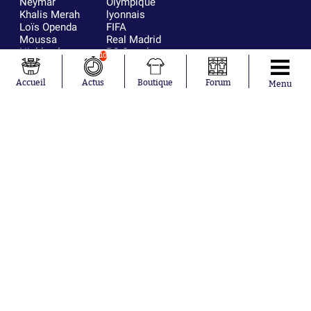
Neymar
Olympique
Khalis Merah
lyonnais
Loïs Openda
FIFA
Moussa
Real Madrid
Niakhaté
RC Strasbourg
10
Nicolás
AC Milan
Tagliafico
France
Accueil
Actus
Boutique
Forum
Menu
Pavel Šulc
RC Lens
Josh Maja
Gauthier Hein