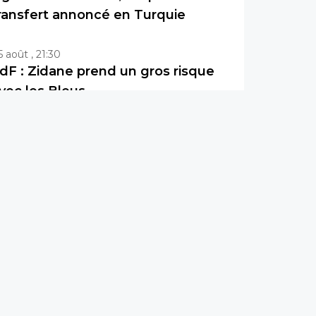
ransfert annoncé en Turquie
5 août , 21:30
dF : Zidane prend un gros risque
vec les Bleus
5 août , 21:00
ennes veut le virer, Brassier ne se
aisse pas faire
5 août , 20:40
IFA : Infantino propose un
rrangement douteux au Maroc
5 août , 20:20
ajorque-PSG : Les compositions