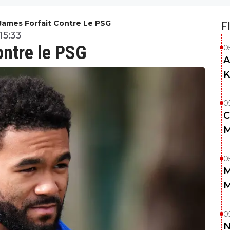
James Forfait Contre Le PSG
F
15:33
ontre le PSG
0
A
K
0
C
M
0
M
M
0
N