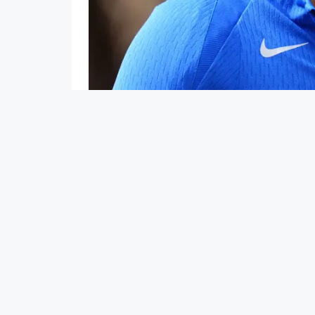
Reece James
Claude Dautel
Par
Partager sur
Ajouter comme source préférée sur Go
Pour le match retour de Ligue d
Chelsea devra se passer de son c
Pour un coup dur, c'est un vrai cou
retour de Ligue des champions entre
de Premier League a annoncé le for