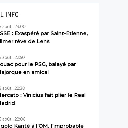
IL INFO
5 août , 23:00
SSE : Exaspéré par Saint-Etienne,
ilmer rêve de Lens
5 août , 22:50
ouac pour le PSG, balayé par
ajorque en amical
5 août , 22:30
ercato : Vinicius fait plier le Real
adrid
5 août , 22:06
golo Kanté à l'OM, l'improbable