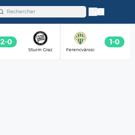
2
0
1
0
Sturm Graz
Ferencvárosi