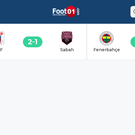
2
1
F
Sabah
Fenerbahçe