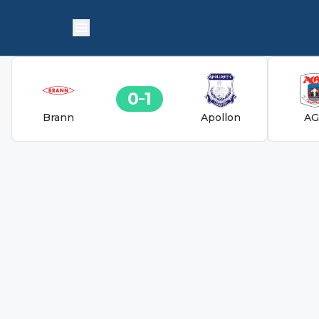
0
1
Brann
Apollon
AG