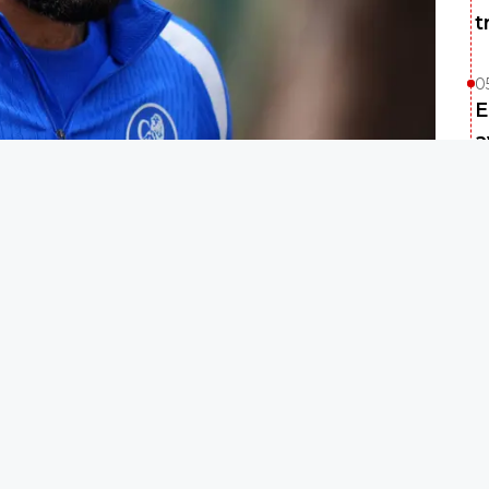
t
0
E
a
0
R
0
l
ogle
0
es champions face au
PSG
, mardi soir,
F
apitaine, Reece James.
a
p dur. A 24 heures du huitième de finale
0
 Chelsea et le Paris Saint-Germain, le club
M
fait de Reece James. Le défenseur