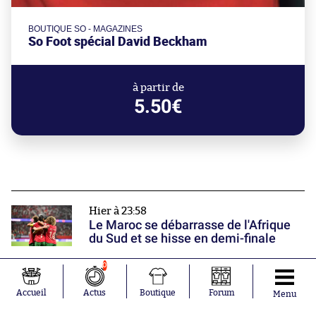
BOUTIQUE SO - MAGAZINES
So Foot spécial David Beckham
à partir de
5.50€
Hier à 23:58
Le Maroc se débarrasse de l'Afrique
du Sud et se hisse en demi-finale
0
Hier à 23:40
Thomas Meunier charge Olivier
Accueil
Actus
Boutique
Forum
Menu
Létang à propos de sa non-