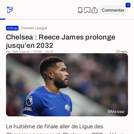
1
Commenter
Premier League
Officiel
Chelsea : Reece James prolonge
jusqu’en 2032
Par
Tom Courel
- 13/03 - 10:41
1 min.
@Maxppp
Le huitième de finale aller de Ligue des