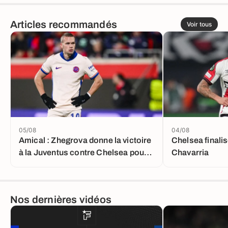
Articles recommandés
Voir tous
05/08
04/08
Amical : Zhegrova donne la victoire
Chelsea finalis
à la Juventus contre Chelsea pour
Chavarria
le grand retour de Mudryk
Nos dernières vidéos