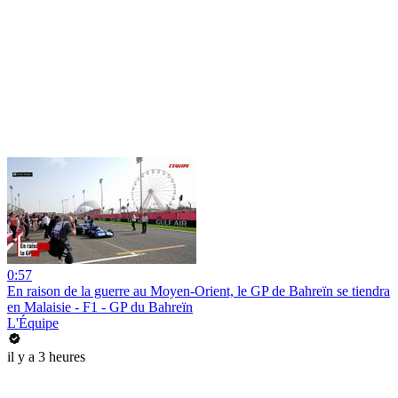
0:57
En raison de la guerre au Moyen-Orient, le GP de Bahreïn se tiendra
en Malaisie - F1 - GP du Bahreïn
L'Équipe
il y a 3 heures