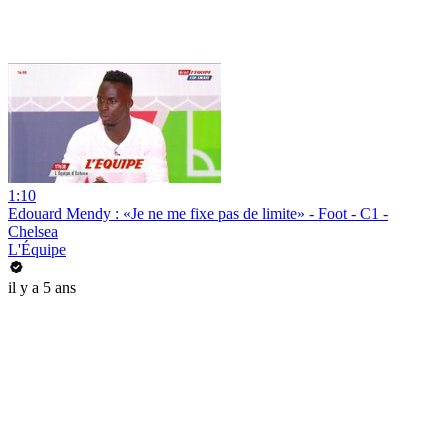
1:10
Edouard Mendy : «Je ne me fixe pas de limite» - Foot - C1 -
Chelsea
L'Équipe
il y a 5 ans