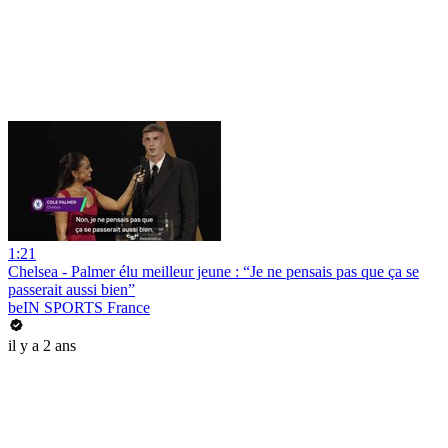
1:21
Chelsea - Palmer élu meilleur jeune : “Je ne pensais pas que ça se
passerait aussi bien”
beIN SPORTS France
il y a 2 ans