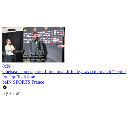
0:39
Chelsea - James parle d’un climat difficile, Lavia du match “le plus
fou” qu’il ait joué
beIN SPORTS France
il y a 1 an