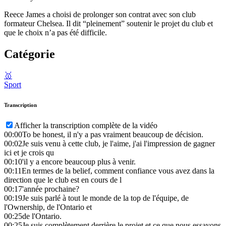
Reece James a choisi de prolonger son contrat avec son club
formateur Chelsea. Il dit “pleinement” soutenir le projet du club et
que le choix n’a pas été difficile.
Catégorie
🥇
Sport
Transcription
Afficher la transcription complète de la vidéo
00:00
To be honest, il n'y a pas vraiment beaucoup de décision.
00:02
Je suis venu à cette club, je l'aime, j'ai l'impression de gagner
ici et je crois qu
00:10
'il y a encore beaucoup plus à venir.
00:11
En termes de la belief, comment confiance vous avez dans la
direction que le club est en cours de l
00:17
'année prochaine?
00:19
Je suis parlé à tout le monde de la top de l'équipe, de
l'Ownership, de l'Ontario et
00:25
de l'Ontario.
00:25
Je suis complètement derrière le projet et ce que nous essayons