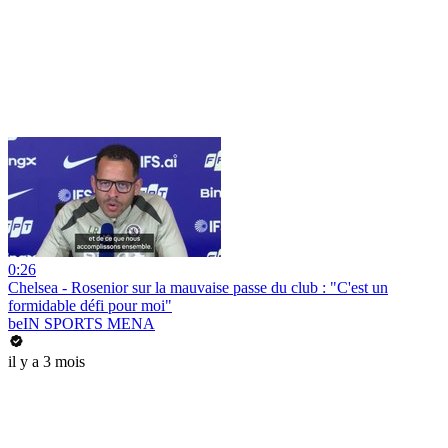
0:26
Chelsea - Rosenior sur la mauvaise passe du club : "C'est un
formidable défi pour moi"
beIN SPORTS MENA
il y a 3 mois