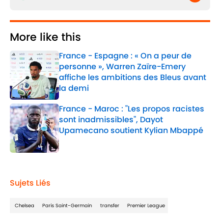
More like this
France - Espagne : « On a peur de
personne », Warren Zaïre-Emery
affiche les ambitions des Bleus avant
la demi
Published by on Invalid Date
France - Maroc : "Les propos racistes
sont inadmissibles", Dayot
Upamecano soutient Kylian Mbappé
Published by on Invalid Date
2 related articles loaded
Sujets Liés
Chelsea
Paris Saint-Germain
transfer
Premier League