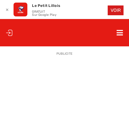
Le Petit Lillois
✕
VOIR
GRATUIT
Sur Google Play
Passer
au
Nav
contenu
à
ACCUEIL
bas
PUBLICITE
LE PETIT
LE PETIT
LA PETITE
LES PETIT
LE PETIT 
SAISON 25
CLUB