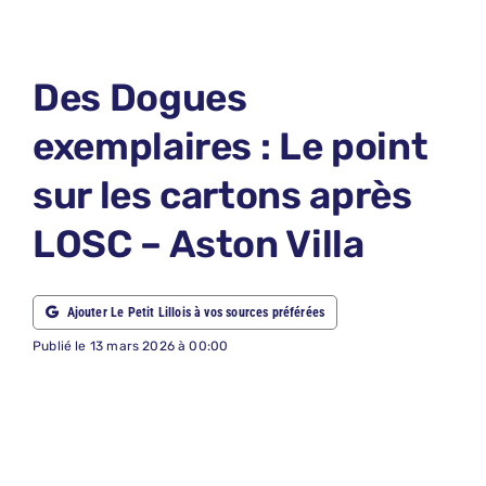
LE PETIT 
LE PETIT 
Des Dogues
ABONNEM
exemplaires : Le point
NOUS CON
sur les cartons après
NOUS SUI
LOSC – Aston Villa
Recherche
Ajouter Le Petit Lillois à vos sources préférées
Publié le 13 mars 2026 à 00:00