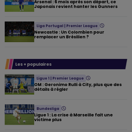
Arsenal : 6 mois après son départ, ce
Japonais revient hanter les Gunners
Liga Portugal
|
Premier League
Newcastle : Un Colombien pour
remplacer un Brésilien ?
Les + populaires
Ligue 1
|
Premier League
OM : Geronimo Rulli à City, plus que des
détails à régler
Bundesliga
Ligue 1 : La crise à Marseille fait une
victime plus