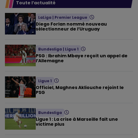
Toute l’actualité
LaLiga
|
Premier League
Diego Forlan nommé nouveau
sélectionneur de l’Uruguay
Bundesliga
|
Ligue 1
PSG : Ibrahim Mbaye reçoit un appel de
l’Allemagne
Ligue 1
Officiel, Maghnes Akliouche rejoint le
PSG
Bundesliga
Ligue 1 : La crise à Marseille fait une
victime plus