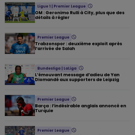
Ligue 1
|
Premier League
OM : Geronimo Rulli à City, plus que des
détails à régler
Premier League
Trabzonspor : deuxième exploit après
l’arrivée de Salah
Bundesliga
|
LaLiga
L’émouvant message d’adieu de Yan
Diomandé aux supporters de Leipzig
Premier League
Barça : l’indésirable anglais annoncé en
Turquie
Premier League