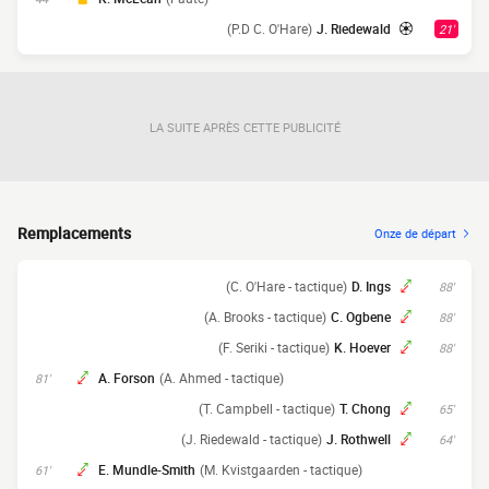
(P.D C. O'Hare)
J. Riedewald
21'
LA SUITE APRÈS CETTE PUBLICITÉ
Remplacements
Onze de départ
(C. O'Hare - tactique)
D. Ings
88'
(A. Brooks - tactique)
C. Ogbene
88'
(F. Seriki - tactique)
K. Hoever
88'
A. Forson
(A. Ahmed - tactique)
81'
(T. Campbell - tactique)
T. Chong
65'
(J. Riedewald - tactique)
J. Rothwell
64'
E. Mundle-Smith
(M. Kvistgaarden - tactique)
61'