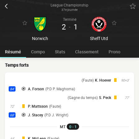
League Championship
37e journée
Terminé
2
1
-
Norwich
Sheff Utd
Résumé
Compo
Stats
Classement
Prono
Temps forts
(Faute)
K. Hoever
90+3'
A. Forson
(P.D P. Maghoma)
84'
(Gagne du temps)
S. Peck
77'
P. Mattsson
(Faute)
72'
J. Stacey
(P.D J. Wright)
68'
MT
0 - 1
K. McLean
(Faute)
44'