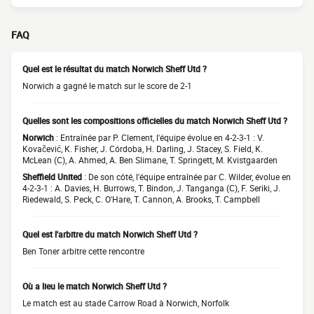
FAQ
Quel est le résultat du match Norwich Sheff Utd ?
Norwich a gagné le match sur le score de 2-1
Quelles sont les compositions officielles du match Norwich Sheff Utd ?
Norwich
: Entraînée par P. Clement, l'équipe évolue en 4-2-3-1 : V.
Kovačević, K. Fisher, J. Córdoba, H. Darling, J. Stacey, S. Field, K.
McLean (C), A. Ahmed, A. Ben Slimane, T. Springett, M. Kvistgaarden
Sheffield United
: De son côté, l'équipe entraînée par C. Wilder, évolue en
4-2-3-1 : A. Davies, H. Burrows, T. Bindon, J. Tanganga (C), F. Seriki, J.
Riedewald, S. Peck, C. O'Hare, T. Cannon, A. Brooks, T. Campbell
Quel est l'arbitre du match Norwich Sheff Utd ?
Ben Toner arbitre cette rencontre
Où a lieu le match Norwich Sheff Utd ?
Le match est au stade Carrow Road à Norwich, Norfolk