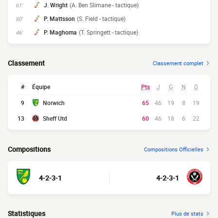
J. Wright
(A. Ben Slimane - tactique)
61'
P. Mattsson
(S. Field - tactique)
60'
P. Maghoma
(T. Springett - tactique)
46'
Classement
Classement complet
#
Équipe
Pts
J
G
N
D
9
Norwich
65
46
19
8
19
13
Sheff Utd
60
46
18
6
22
Compositions
Compositions Officielles
4-2-3-1
4-2-3-1
Statistiques
Plus de stats