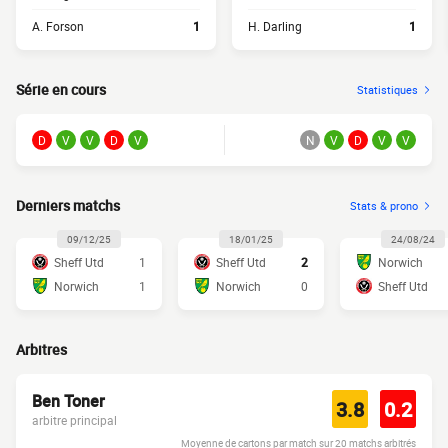
A. Forson
1
H. Darling
1
Série en cours
Statistiques
D
V
V
D
V
N
V
D
V
V
Derniers matchs
Stats & prono
09/12/25
18/01/25
24/08/24
Sheff Utd
1
Sheff Utd
2
Norwich
Norwich
1
Norwich
0
Sheff Utd
Arbitres
Ben Toner
3.8
0.2
arbitre principal
Moyenne de cartons par match sur 20 matchs arbitrés