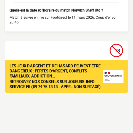
Quelle est la date et l'horaire du match Norwich Sheff Utd ?
Match à suivre en live sur Footdirect le 11 mars 2026, Coup d'envoi
20:45
LES JEUX D'ARGENT ET DE HASARD PEUVENT ÊTRE
DANGEREUX : PERTES D'ARGENT, CONFLITS
FAMILIAUX, ADDICTION…
RETROUVEZ NOS CONSEILS SUR JOUEURS-INFO-
SERVICE.FR (09 74 75 13 13 - APPEL NON SURTAXÉ)