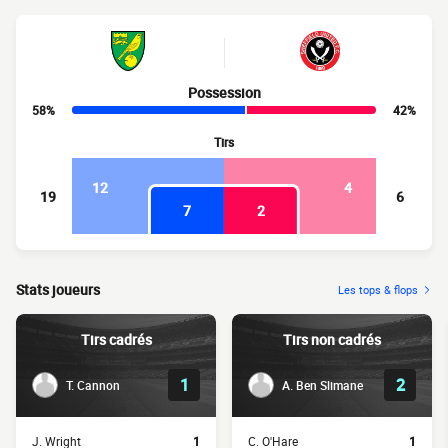
Possession
58%
42%
Tirs
12
4
19
6
7
2
Stats joueurs
Les tops & flops
Tirs cadrés
Tirs non cadrés
1
2
T. Cannon
A. Ben Slimane
J. Wright
1
C. O'Hare
1