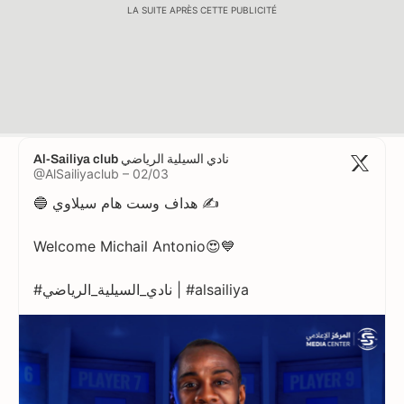
LA SUITE APRÈS CETTE PUBLICITÉ
Al-Sailiya club نادي السيلية الرياضي
@AlSailiyaclub – 02/03
🔵 هداف وست هام سيلاوي ✍️
Welcome Michail Antonio😍💙
#نادي_السيلية_الرياضي | #alsailiya