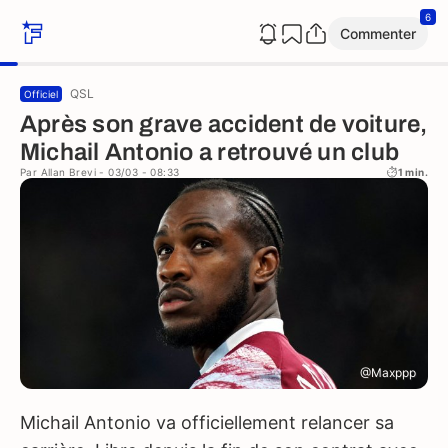
6
Commenter
QSL
Officiel
Après son grave accident de voiture,
Michail Antonio a retrouvé un club
Par
Allan Brevi
- 03/03 - 08:33
1 min.
@Maxppp
Michail Antonio va officiellement relancer sa