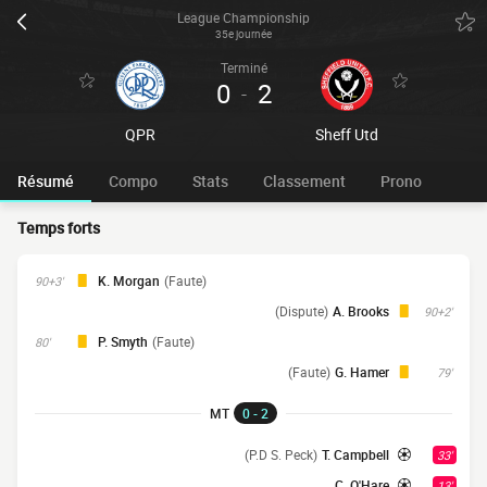
League Championship
35e journée
Terminé
0
2
-
QPR
Sheff Utd
Résumé
Compo
Stats
Classement
Prono
Temps forts
K. Morgan
(Faute)
90+3'
(Dispute)
A. Brooks
90+2'
P. Smyth
(Faute)
80'
(Faute)
G. Hamer
79'
MT
0 - 2
(P.D S. Peck)
T. Campbell
33'
C. O'Hare
13'