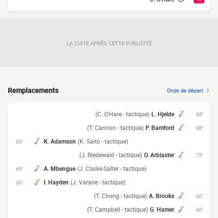
LA SUITE APRÈS CETTE PUBLICITÉ
Remplacements
Onze de départ
(C. O'Hare - tactique)
L. Hjelde
88'
(T. Cannon - tactique)
P. Bamford
88'
K. Adamson
(K. Saito - tactique)
85'
(J. Riedewald - tactique)
O. Arblaster
75'
A. Mbengue
(J. Clarke-Salter - tactique)
69'
I. Hayden
(J. Varane - tactique)
60'
(T. Chong - tactique)
A. Brooks
60'
(T. Campbell - tactique)
G. Hamer
60'