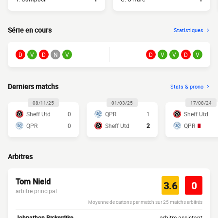
Série en cours
Statistiques
D
V
D
N
V
D
V
V
D
V
Derniers matchs
Stats & prono
08/11/25
01/03/25
17/08/24
Sheff Utd
0
QPR
1
Sheff Utd
QPR
0
Sheff Utd
2
QPR
Arbitres
Tom Nield
3.6
0
arbitre principal
Moyenne de cartons par match sur 25 matchs arbitrés
Johnathon Bickerdike
arbitre assistant