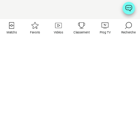
Matchs
Favoris
Vidéos
Classement
Prog TV
Recherche
Liens utiles
Clubs à la une
Tous les matchs
PSG
Matchs en live
Bayern Munich
Derniers résultats
Real Madrid
Matchs à venir
Inter
Match en streaming
Juventus
Contact
Manchester City
Mentions légales
Manchester United
Les amis de Foot Direct
Liverpool
Les guides de Foot Direct