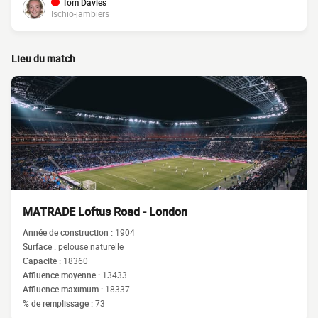
Tom Davies
Ischio-jambiers
Lieu du match
MATRADE Loftus Road - London
Année de construction :
1904
Surface :
pelouse naturelle
Capacité :
18360
Affluence moyenne :
13433
Affluence maximum :
18337
% de remplissage :
73