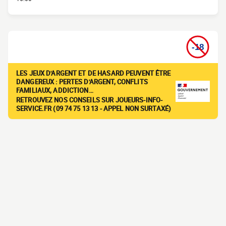
LES JEUX D'ARGENT ET DE HASARD PEUVENT ÊTRE
DANGEREUX : PERTES D'ARGENT, CONFLITS
FAMILIAUX, ADDICTION…
RETROUVEZ NOS CONSEILS SUR JOUEURS-INFO-
SERVICE.FR (09 74 75 13 13 - APPEL NON SURTAXÉ)