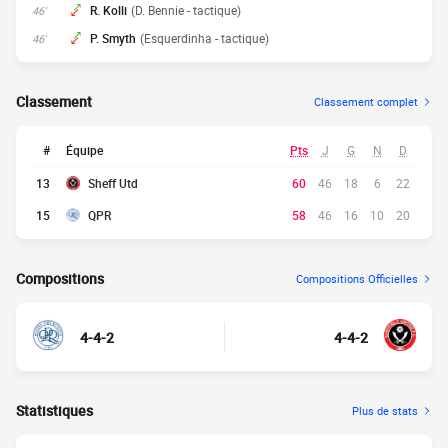
R. Kolli
(D. Bennie - tactique)
46'
P. Smyth
(Esquerdinha - tactique)
46'
Classement
Classement complet
#
Équipe
Pts
J
G
N
D
13
Sheff Utd
60
46
18
6
22
15
QPR
58
46
16
10
20
Compositions
Compositions Officielles
4-4-2
4-4-2
Statistiques
Plus de stats