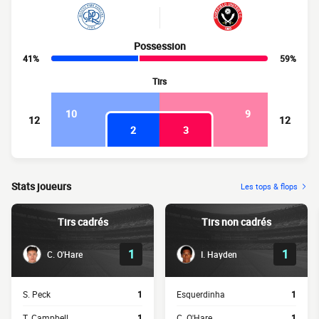
Possession
41%
59%
Tirs
10
9
12
12
2
3
Stats joueurs
Les tops & flops
Tirs cadrés
Tirs non cadrés
1
1
C. O'Hare
I. Hayden
S. Peck
1
Esquerdinha
1
T. Campbell
1
C. O'Hare
1