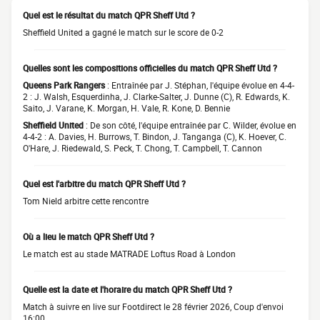
Quel est le résultat du match QPR Sheff Utd ?
Sheffield United a gagné le match sur le score de 0-2
Quelles sont les compositions officielles du match QPR Sheff Utd ?
Queens Park Rangers
: Entraînée par J. Stéphan, l'équipe évolue en 4-4-
2 : J. Walsh, Esquerdinha, J. Clarke-Salter, J. Dunne (C), R. Edwards, K.
Saito, J. Varane, K. Morgan, H. Vale, R. Kone, D. Bennie
Sheffield United
: De son côté, l'équipe entraînée par C. Wilder, évolue en
4-4-2 : A. Davies, H. Burrows, T. Bindon, J. Tanganga (C), K. Hoever, C.
O'Hare, J. Riedewald, S. Peck, T. Chong, T. Campbell, T. Cannon
Quel est l'arbitre du match QPR Sheff Utd ?
Tom Nield arbitre cette rencontre
Où a lieu le match QPR Sheff Utd ?
Le match est au stade MATRADE Loftus Road à London
Quelle est la date et l'horaire du match QPR Sheff Utd ?
Match à suivre en live sur Footdirect le 28 février 2026, Coup d'envoi
16:00