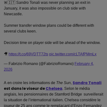
🚨🇮🇹 Sandro Tonali was never planning an exit in
January, it was also impossible on club side with
Newcastle.
Summer transfer window plans could be different with
several clubs keen.
Decision time on player side will be ahead of the window.
🎥
https://t.co/69VDTT72ts
pic.twitter.com/cLTAfPMmLx
— Fabrizio Romano (@FabrizioRomano)
February 4,
2026
A en croire les informations de
The Sun
,
Sandro Tonali
est dans le viseur de
Chelsea
. Selon le média
anglais, les pensionnaires de Stamford Bridge
surveillerait
la situation de l’international italien. Chelsea considère le
joueur de 25 ans comme le remplaçant d’Enzo Fernandez