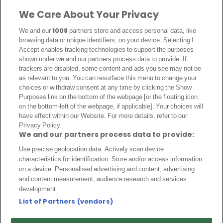
FCBayern-FR
We Care About Your Privacy
Milan AC
We and our
1008
partners store and access personal data, like
Real France
browsing data or unique identifiers, on your device. Selecting I
Accept enables tracking technologies to support the purposes
A PROPOS
shown under we and our partners process data to provide. If
trackers are disabled, some content and ads you see may not be
Politique de cookies
as relevant to you. You can resurface this menu to change your
choices or withdraw consent at any time by clicking the Show
Qui sommes-nous ?
Purposes link on the bottom of the webpage [or the floating icon
Auteurs
on the bottom-left of the webpage, if applicable]. Your choices will
have effect within our Website. For more details, refer to our
Politique éditoriale
Privacy Policy.
We and our partners process data to provide:
Notice Légale
Use precise geolocation data. Actively scan device
Politique de confidentialité
characteristics for identification. Store and/or access information
on a device. Personalised advertising and content, advertising
Contactez-nous
and content measurement, audience research and services
development.
Archive
List of Partners (vendors)
© Transfert Foot Mercato 2026. Tous droits réservés