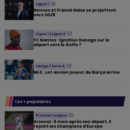
Ligue 1
Rennes et Franck Haise se projettent
vers 2028
Ligue 1
|
Ligue 2
FC Nantes : Ignatius Ganago sur le
départ vers le Golfe ?
LaLiga
|
Serie A
MLS : cet ancien joueur du Barça arrive
Les + populaires
Premier League
Arsenal : 6 mois après son départ, il
rejoint les champions d’Europe