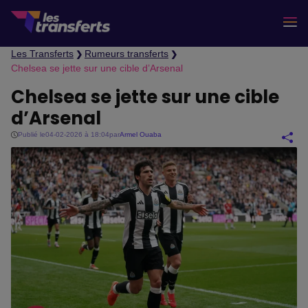
Les Transferts
Rumeurs transferts
❯
❯
Chelsea se jette sur une cible d’Arsenal
Chelsea se jette sur une cible
d’Arsenal
Publié le
04-02-2026 à 18:04
par
Armel Ouaba