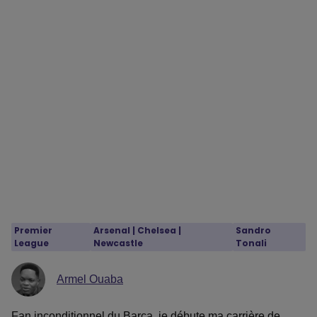
Premier
Arsenal
 | 
Chelsea
 | 
Sandro
League
Newcastle
Tonali
Armel Ouaba
Fan inconditionnel du Barça, je débute ma carrière de