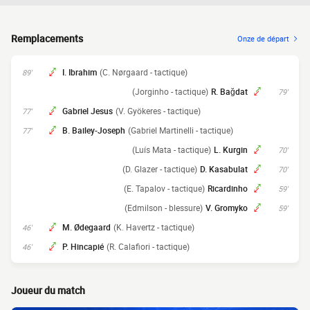
Remplacements
Onze de départ
I. Ibrahim
(C. Nørgaard - tactique)
89'
(Jorginho - tactique)
R. Bağdat
79'
Gabriel Jesus
(V. Gyökeres - tactique)
77'
B. Bailey-Joseph
(Gabriel Martinelli - tactique)
77'
(Luís Mata - tactique)
L. Kurgin
70'
(D. Glazer - tactique)
D. Kasabulat
70'
(E. Tapalov - tactique)
Ricardinho
59'
(Edmilson - blessure)
V. Gromyko
59'
M. Ødegaard
(K. Havertz - tactique)
46'
P. Hincapié
(R. Calafiori - tactique)
46'
Joueur du match