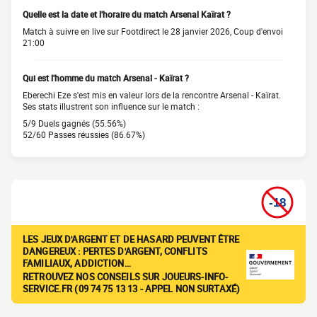
Quelle est la date et l'horaire du match Arsenal Kaïrat ?
Match à suivre en live sur Footdirect le 28 janvier 2026, Coup d'envoi
21:00
Qui est l'homme du match Arsenal - Kaïrat ?
Eberechi Eze s'est mis en valeur lors de la rencontre Arsenal - Kaïrat.
Ses stats illustrent son influence sur le match :
5/9 Duels gagnés (55.56%)
52/60 Passes réussies (86.67%)
LES JEUX D'ARGENT ET DE HASARD PEUVENT ÊTRE
DANGEREUX : PERTES D'ARGENT, CONFLITS
FAMILIAUX, ADDICTION…
RETROUVEZ NOS CONSEILS SUR JOUEURS-INFO-
SERVICE.FR (09 74 75 13 13 - APPEL NON SURTAXÉ)