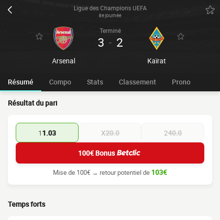
Ligue des Champions UEFA
8e journée
Terminé
3
2
-
Arsenal
Kaïrat
Résumé
Compo
Stats
Classement
Prono
Résultat du pari
1
1.03
X
20.0
2
40.0
100€ Bonus
103€
Mise de 100€ → retour potentiel de
Temps forts