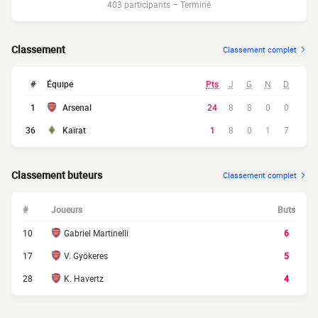
403 participants
–
Terminé
Classement
Classement complet
#
Équipe
Pts
J
G
N
D
1
Arsenal
24
8
8
0
0
36
Kaïrat
1
8
0
1
7
Classement buteurs
Classement complet
#
Joueurs
Buts
10
Gabriel Martinelli
6
17
V. Gyökeres
5
28
K. Havertz
4