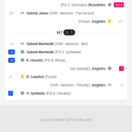
(P.D V. Gromyko)
Ricardinho
90+4'
Gabriel Jesus
(VAR - decision : Pas de but)
88'
(Faute)
Jorginho
69'
MT
3 - 1
Gabriel Martinelli
(VAR - decision : But)
37'
Gabriel Martinelli
(P.D V. Gyökeres)
36'
K. Havertz
(P.D B. White)
15'
(sur penalty)
Jorginho
7'
R. Calafiori
(Faute)
6'
(VAR - decision : Pénalty)
Jorginho
5'
V. Gyökeres
(P.D K. Havertz)
2'
LA SUITE APRÈS CETTE PUBLICITÉ