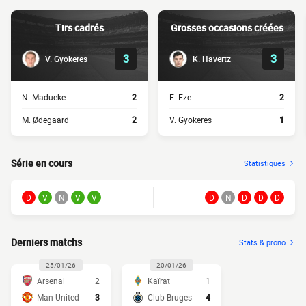
Tirs cadrés
Grosses occasions créées
3
3
V. Gyökeres
K. Havertz
N. Madueke
2
E. Eze
2
M. Ødegaard
2
V. Gyökeres
1
Série en cours
Statistiques
D
V
N
V
V
D
N
D
D
D
Derniers matchs
Stats & prono
25/01/26
20/01/26
Arsenal
2
Kaïrat
1
Man United
3
Club Bruges
4