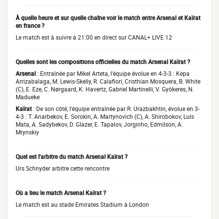
À quelle heure et sur quelle chaîne voir le match entre Arsenal et Kaïrat
en france ?
Le match est à suivre à 21:00 en direct sur CANAL+ LIVE 12
Quelles sont les compositions officielles du match Arsenal Kaïrat ?
Arsenal
: Entraînée par Mikel Arteta, l'équipe évolue en 4-3-3 : Kepa
Arrizabalaga, M. Lewis-Skelly, R. Calafiori, Cristhian Mosquera, B. White
(C), E. Eze, C. Nørgaard, K. Havertz, Gabriel Martinelli, V. Gyökeres, N.
Madueke
Kaïrat
: De son côté, l'équipe entraînée par R. Urazbakhtin, évolue en 3-
4-3 : T. Anarbekov, E. Sorokin, A. Martynovich (C), A. Shirobokov, Luís
Mata, A. Sadybekov, D. Glazer, E. Tapalov, Jorginho, Edmilson, A.
Mrynskiy
Quel est l'arbitre du match Arsenal Kaïrat ?
Urs Schnyder arbitre cette rencontre
Où a lieu le match Arsenal Kaïrat ?
Le match est au stade Emirates Stadium à London