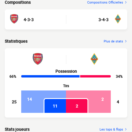
Compositions
Compositions Officielles
4-3-3
3-4-3
Statistiques
Plus de stats
Possession
66%
34%
Tirs
14
2
25
4
11
2
Stats joueurs
Les tops & flops