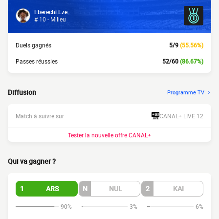
Eberechi Eze
# 10 - Milieu
Duels gagnés
5/9
(55.56%)
Passes réussies
52/60
(86.67%)
Diffusion
Programme TV
Match à suivre sur
CANAL+ LIVE 12
Tester la nouvelle offre CANAL+
Qui va gagner ?
1
ARS
N
NUL
2
KAI
90%
3%
6%