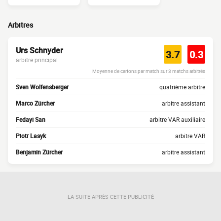
Arbitres
Urs Schnyder
3.7
0.3
arbitre principal
Moyenne de cartons par match sur 3 matchs arbitrés
Sven Wolfensberger
quatrième arbitre
Marco Zürcher
arbitre assistant
Fedayi San
arbitre VAR auxiliaire
Piotr Lasyk
arbitre VAR
Benjamin Zürcher
arbitre assistant
LA SUITE APRÈS CETTE PUBLICITÉ