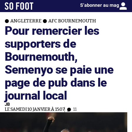
S’abonner au mag
ANGLETERRE
AFC BOURNEMOUTH
Pour remercier les
supporters de
Bournemouth,
Semenyo se paie une
page de pub dans le
journal local
JB
LE SAMEDI 10 JANVIER À 15:07
11