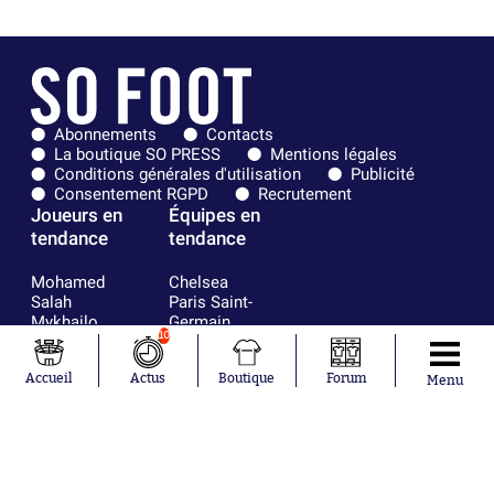
Abonnements
Contacts
La boutique SO PRESS
Mentions légales
Conditions générales d'utilisation
Publicité
Consentement RGPD
Recrutement
Joueurs en
Équipes en
tendance
tendance
Mohamed
Chelsea
Salah
Paris Saint-
Mykhailo
Germain
10
Mudryk
Bordeaux
Neymar
Olympique
Khalis Merah
lyonnais
Accueil
Actus
Boutique
Forum
Menu
Loïs Openda
FIFA
Moussa
Real Madrid
Niakhaté
RC Strasbourg
Nicolás
AC Milan
Tagliafico
France