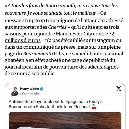
«
À tous les fans de Bournemouth, merci pour tous les
souvenirs. Je vous souhaite tout le meilleur.
»
Ce
message trop trop trop mignon de l’attaquant adressé
aux supporters des
Cherries
– qu’il quitte après trois
saisons
pour rejoindre Manchester City contre 72
millions d’euros
– n’a pas été publié sur Instagram ou
dans un communiqué de presse, mais sur une pleine
page du
Bournemouth Echo
, ce samedi. L’international
ghanéen a en effet acheté une page de publicité du
journal local afin de pouvoir faire des adieux dignes
de ce nom à son public.