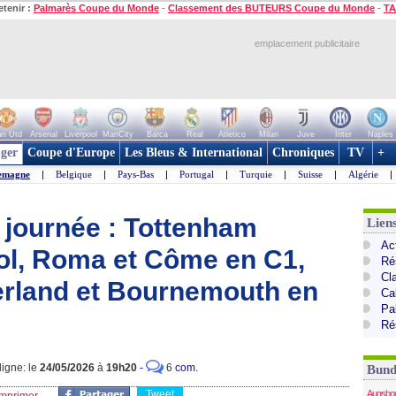
etenir :
Palmarès Coupe du Monde
-
Classement des BUTEURS Coupe du Monde
-
TA
emplacement publicitaire
n Utd
Arsenal
Liverpool
ManCity
Barca
Real
Atletico
Milan
Juve
Inter
Naples
ger
Coupe d'Europe
Les Bleus & International
Chroniques
TV
+
emagne
|
Belgique
|
Pays-Bas
|
Portugal
|
Turquie
|
Suisse
|
Algérie
|
a journée : Tottenham
Lien
Ac
ol, Roma et Côme en C1,
Ré
Cl
erland et Bournemouth en
Ca
Pa
Ré
ligne: le
24/05/2026
à
19h20
-
6
com.
Bund
Tweet
Augsbo