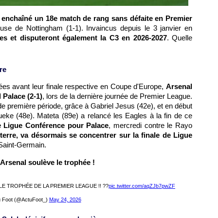
enchaîné un 18e match de rang sans défaite en Premier
ouse de Nottingham (1-1). Invaincus depuis le 3 janvier en
6es et disputeront également la C3 en 2026-2027
. Quelle
re
ées avant leur finale respective en Coupe d'Europe,
Arsenal
 Palace (2-1)
, lors de la dernière journée de Premier League.
 de première période, grâce à Gabriel Jesus (42e), et en début
eke (48e). Mateta (89e) a relancé les Eagles à la fin de ce
de Ligue Conférence pour Palace
, mercredi contre le Rayo
erre, va désormais se concentrer sur la finale de Ligue
 Saint-Germain.
Arsenal soulève le trophée !
LE TROPHÉE DE LA PREMIER LEAGUE !! ??
pic.twitter.com/aqZJb7pwZF
 Foot (@ActuFoot_)
May 24, 2026