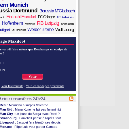
ern Munich
ussia Dortmund
Borussia M'Gladbach
Eintracht Francfort
FC Cologne
tadt
FC Heidenheim
RB Leipzig
Hoffenheim
Mayence
Union Berlin
Werder Breme
Wolfsbourg
uttgart
VfL Bochum
age Maxifoot
e va t-il faire mieux que Deschamps en équipe de
e ?
UI
NON
Voter
Voir les resultats
-
Voir les sondages précédents
Actu et transferts 24h/24
Real
: Mourinho a surpris Valverde
Man Utd
: Manu Koné ne fait pas l'unanimité
Man City
: un jeune du Barça avec Rodri ?
Strasbourg
: Panichelli pense à l'après-foot
Liverpool
: Jacquet fera bientôt ses débuts
Monaco
: Filipe Luis veut garder Camara