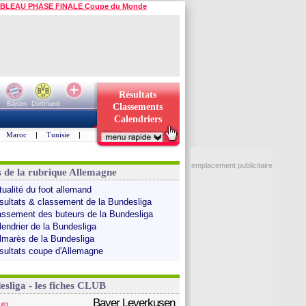
BLEAU PHASE FINALE Coupe du Monde
Résultats
Bayern
Dortmund
Classements
Calendriers
Maroc
|
Tunisie
|
emplacement publicitaire
s de la rubrique Allemagne
tualité du foot allemand
sultats & classement de la Bundesliga
assement des buteurs de la Bundesliga
lendrier de la Bundesliga
lmarès de la Bundesliga
sultats coupe d'Allemagne
esliga - les fiches CLUB
Bayer Leverkusen
urg