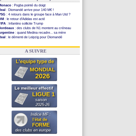
Monaco
: Pogba pointé du doigt
Real
: Diomandé arrive pour 140 M€ !
PSG
: 4 retours dans le groupe face à Man Utd ?
OM
: le retour d'Adidas est acté
FIFA
: Infantino sollicite Trump
Bordeaux
: des clubs de N1 montent au créneau
Argentine
: quand Medina recadre... sa mère
Real
: le démenti de Leipzig pour Diomandé
OM
: le club prêt à libérer Kondogbia ?
OM
: Paixão attire un 2e club anglais
A SUIVRE
L'equipe type de
MONDIAL
2026
Le meilleur effectif
LIGUE 1
saison
2025-26
Indice MF :
l'état de
FORME
des clubs en europe