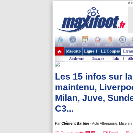
A r
OM
PSG
Lyon
Lille
Monaco
Chelsea
Ma
+ de clubs
Mercato
Ligue 1
L2/Coupes
Etran
Angleterre
|
Espagne
|
Italie
|
All
Les 15 infos sur l
maintenu, Liverpo
Milan, Juve, Sund
C3...
Par
Clément Barbier
-
Actu Allemagne, Mise en 