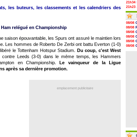
21h34
ts, les buteurs, les classements et les calendriers des
21h23
21h12
21h00
20h52
08/08
20h35
st Ham relégué en Championship
08/08
20h19
08/08
20h07
08/08
e saison épouvantable, les Spurs ont assuré le maintien lors
19h47
08/08
ue. Les hommes de Roberto De Zerbi ont battu Everton (1-0)
19h26
08/08
19h21
 libéré le Tottenham Hotspur Stadium.
Du coup, c'est West
09/08
19h07
08/08
re contre Leeds (3-0) dans le même temps, les Hammers
18h58
hampton en Championship.
Le vainqueur de la Ligue
18h36
18h07
ns après sa dernière promotion.
17h58
17h43
17h24
emplacement publicitaire