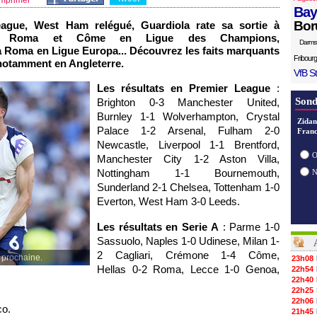
mprimer
Bay
Bor
ague, West Ham relégué, Guardiola rate sa sortie à
, la Roma et Côme en Ligue des Champions,
Darms
a Roma en Ligue Europa... Découvrez les faits marquants
Fribourg
notamment en Angleterre.
VfB St
Les résultats en Premier League
:
Sond
Brighton 0-3 Manchester United,
Burnley 1-1 Wolverhampton, Crystal
Zidan
Palace 1-2 Arsenal, Fulham 2-0
Franc
Newcastle, Liverpool 1-1 Brentford,
O
Manchester City 1-2 Aston Villa,
Nottingham 1-1 Bournemouth,
Sunderland 2-1 Chelsea, Tottenham 1-0
Everton, West Ham 3-0 Leeds.
Les résultats en Serie A
: Parme 1-0
Sassuolo, Naples 1-0 Udinese, Milan 1-
2 Cagliari, Crémone 1-4 Côme,
 prochaine.
23h08
Hellas 0-2 Roma, Lecce 1-0 Genoa,
22h54
22h40
22h25
22h06
co.
21h45